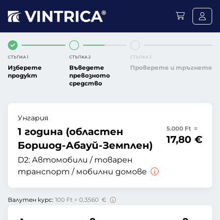
СТЪПКА 1
СТЪПКА 2
СТЪПКА 3
Изберете
Въведете
Проверете и тръгнете
продукт
превозното
средство
Унгария
5.000 Ft =
1 година (областен
17,80 €
Боршод-Абауй-Земплен)
D2:
Автомобили / товарен
транспорт / мобилни домове
Валутен курс:
100 Ft = 0,3560 €