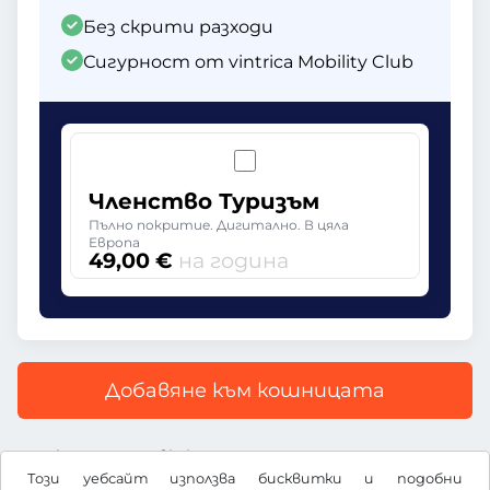
Без скрити разходи
Сигурност от vintrica Mobility Club
Членство Туризъм
Пълно покритие. Дигитално. В цяла
Европа
49,00 €
на година
Добавяне към кошницата
Всички цени са с включен ДДС
Този уебсайт използва бисквитки и подобни