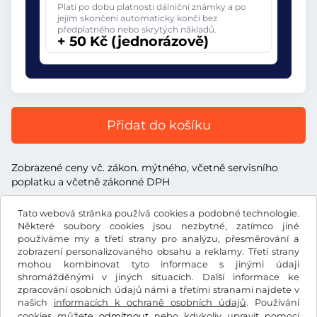
Platí po dobu platnosti dálniční známky a po
jejím skončení automaticky končí bez
předplatného nebo skrytých nákladů.
+ 50 Kč (jednorázově)
Přidat do košíku
Zobrazené ceny vč. zákon. mýtného, včetně servisního
poplatku a včetně zákonné DPH
Tato webová stránka používá cookies a podobné technologie.
Některé soubory cookies jsou nezbytné, zatímco jiné
používáme my a třetí strany pro analýzu, přesměrování a
zobrazení personalizovaného obsahu a reklamy. Třetí strany
Kč
CZK
mohou kombinovat tyto informace s jinými údaji
shromážděnými v jiných situacích. Další informace ke
zpracování osobních údajů námi a třetími stranami najdete v
Facebook
Instagram
našich
informacích k ochraně osobních údajů
. Používání
cookies můžete
odmítnout
nebo kdykoliv upravit pomocí