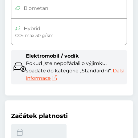
Biometan
Hybrid
CO₂ max 50 g/km
Elektromobil / vodík
Pokud jste nepožádali o výjimku,
spadáte do kategorie „Standardní".
Další
informace
Začátek platnosti