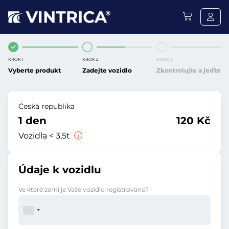
KROK 1
KROK 2
KROK 3
Vyberte produkt
Zadejte vozidlo
Zkontrolujte a jeďte
Česká republika
1 den
120 Kč
Vozidla < 3,5t
Údaje k vozidlu
Ve které zemi je Vaše vozidlo registrováno?