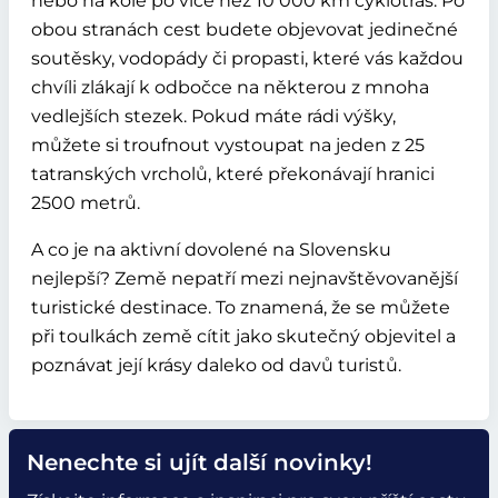
nebo na kole po více než 10 000 km cyklotras. Po
obou stranách cest budete objevovat jedinečné
soutěsky, vodopády či propasti, které vás každou
chvíli zlákají k odbočce na některou z mnoha
vedlejších stezek. Pokud máte rádi výšky,
můžete si troufnout vystoupat na jeden z 25
tatranských vrcholů, které překonávají hranici
2500 metrů.
A co je na aktivní dovolené na Slovensku
nejlepší? Země nepatří mezi nejnavštěvovanější
turistické destinace. To znamená, že se můžete
při toulkách země cítit jako skutečný objevitel a
poznávat její krásy daleko od davů turistů.
Nenechte si ujít další novinky!