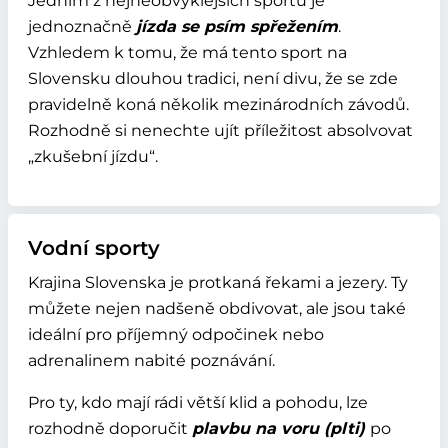
Jedním z nejneobvyklejších sportů je
jednoznačně
jízda se psím spřežením
.
Vzhledem k tomu, že má tento sport na
Slovensku dlouhou tradici, není divu, že se zde
pravidelně koná několik mezinárodních závodů.
Rozhodně si nenechte ujít příležitost absolvovat
„zkušební jízdu“.
Vodní sporty
Krajina Slovenska je protkaná řekami a jezery. Ty
můžete nejen nadšeně obdivovat, ale jsou také
ideální pro příjemný odpočinek nebo
adrenalinem nabité poznávání.
Pro ty, kdo mají rádi větší klid a pohodu, lze
rozhodně doporučit
plavbu na voru (plti)
po