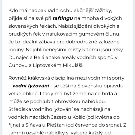
Kdo má naopak rád trochu akčnější zážitky,
přijde si na své při
raftingu
na mnoha divokých
slovenských řekách. Nabízí sjiždění divokých a
prudkých řek v nafukovacím gumovém člunu.
Je to ideální zábava pro dobrodružně založené
rodiny. Nejoblíbenějšími místy k tomu jsou řeky
Dunajec a Belá a také areály vodních sportů v
Čunovu a Liptovském Mikuláši.
Rovněž královská disciplína mezi vodními sporty
–
vodní lyžování
– se těší na Slovensku opravdu
velké oblibě. I tady má být země na co hrdá a
může se pochlubit obrovskou nabídkou.
Střediska vodního lyžování se nacházejí na
vodních nádržích Jazero u Košic (od května do
října) a Sĺňava u Piešťan (od července do srpna). Z
tamní rozsáhlé nabídky si vybere každý, od