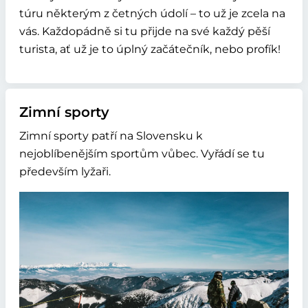
túru některým z četných údolí – to už je zcela na
vás. Každopádně si tu přijde na své každý pěší
turista, ať už je to úplný začátečník, nebo profík!
Zimní sporty
Zimní sporty patří na Slovensku k
nejoblíbenějším sportům vůbec. Vyřádí se tu
především lyžaři.