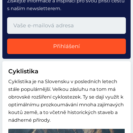
Získejte informace a inspiraci pro svou příští cestu
s naším newsletterem.
Přihlášení
Cyklistika
Cyklistika je na Slovensku v posledních letech
stále populárnější. Velkou zásluhu na tom má
obrovské rozšíření cyklostezek. Ty se dají využít k
optimálnímu prozkoumávání mnoha zajímavých
koutů země, a to včetně historických staveb a
nádherné přírody.