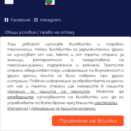
CHF
Facebook
Instagram
Общи условия / право на отказ
Декларация за защита на данни
Този уебсайт използва бисквитки и подобни
Настройки на бисквитките
технологии. Някои бисквитки са задължителни, други
Импресум
се използват от нас, както и от трети страни за
анализи, ретаргетинг и представяне на
персонализирани съдържания и реклама. Третите
страни обединяват тази информация по възможност с
други данни, които са били събрани при други
ситуации. Повече информация за обработката на данни
от нас и трети страни ще намерите в нашите
указания за защита на данните
. Можете да
отхвърлите
използването на бисквитки или да ги
управлявате по всяко време чрез Вашите
настройки
.
Импресум
|
Декларация за защита на данни
Приемане на всички