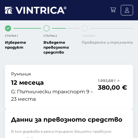
СТЪПКА 1
СТЪПКА 2
СТЪПКА 3
Изберете
Въведете
Проверете и тръгнете
продукт
превозното
средство
Румъния
1.992,68 l =
12 месеца
380,00 €
G:
Пътнически транспорт 9 –
23 места
Данни за превозното средство
В коя държава е регистрирано Вашето превозно