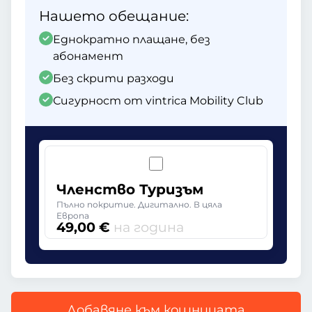
Нашето обещание:
Еднократно плащане, без
абонамент
Без скрити разходи
Сигурност от vintrica Mobility Club
Членство Туризъм
Пълно покритие. Дигитално. В цяла
Европа
49,00 €
на година
Добавяне към кошницата