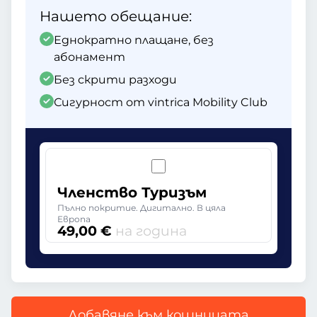
Нашето обещание:
Еднократно плащане, без
абонамент
Без скрити разходи
Сигурност от vintrica Mobility Club
Членство Туризъм
Пълно покритие. Дигитално. В цяла
Европа
49,00 €
на година
Добавяне към кошницата