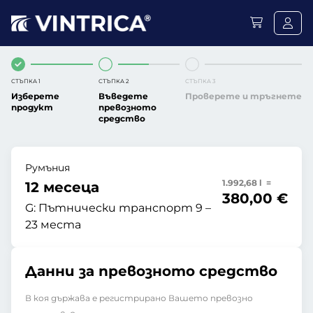
СТЪПКА 1
СТЪПКА 2
СТЪПКА 3
Изберете
Въведете
Проверете и тръгнете
продукт
превозното
средство
Румъния
1.992,68 l =
12 месеца
380,00 €
G:
Пътнически транспорт 9 –
23 места
Данни за превозното средство
В коя държава е регистрирано Вашето превозно