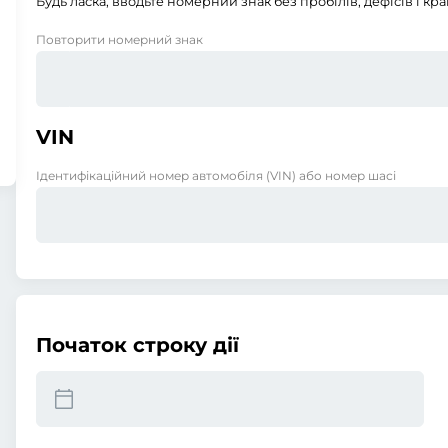
Будь ласка, вводьте номерний знак без пробілів, дефісів і кра
Повторити номерний знак
VIN
Ідентифікаційний номер автомобіля (VIN) або номер шасі
Початок строку дії