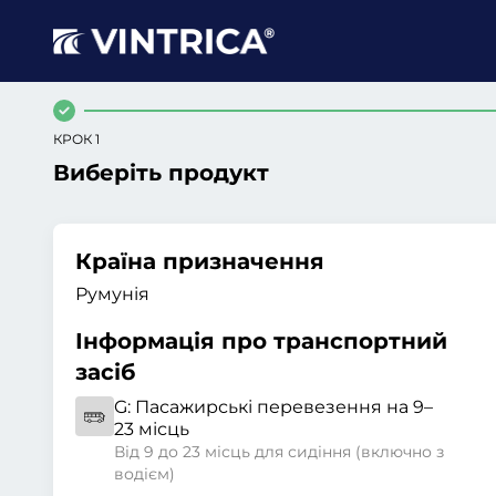
КРОК 1
Виберіть продукт
Країна призначення
Румунія
Інформація про транспортний
засіб
G:
Пасажирські перевезення на 9–
23 місць
Від 9 до 23 місць для сидіння (включно з
водієм)