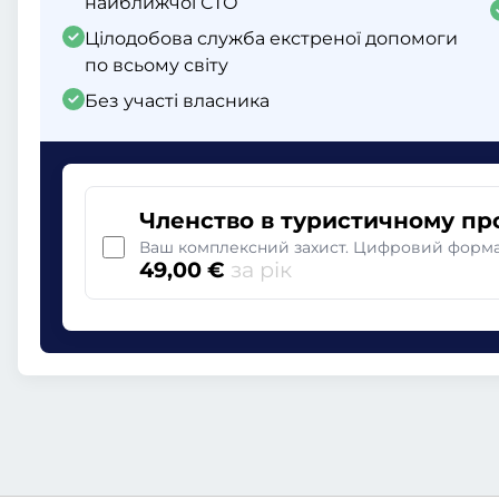
найближчої СТО
Цілодобова служба екстреної допомоги
по всьому світу
Без участі власника
Членство в туристичному пр
Ваш комплексний захист. Цифровий формат
49,00 €
за рік