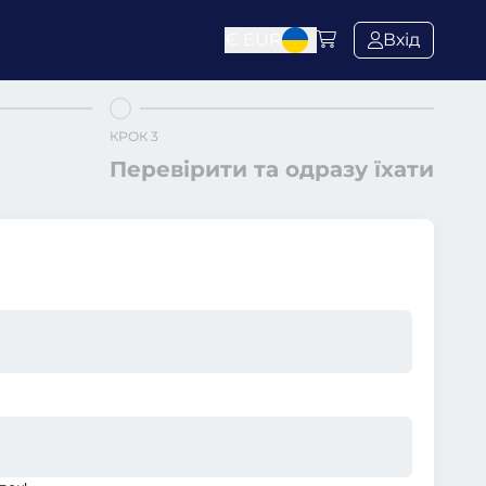
€
EUR
Вхід
КРОК 3
Перевірити та одразу їхати