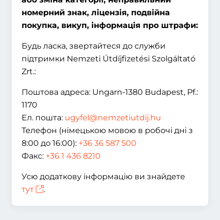
номерний знак, ліцензія, подвійна
покупка, викуп, інформація про штрафи:
Будь ласка, звертайтеся до служби
підтримки Nemzeti Útdíjfizetési Szolgáltató
Zrt.:
Поштова адреса: Ungarn-1380 Budapest, Pf.:
1170
Ел. пошта:
ugyfel@nemzetiutdij.hu
Телефон (німецькою мовою в робочі дні з
8:00 до 16:00):
+36 36 587 500
Факс:
+36 1 436 8210
Усю додаткову інформацію ви знайдете
тут
.