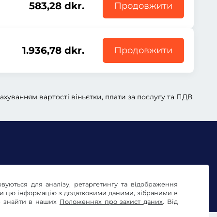
583,28 dkr.
Продовжити
1.936,78 dkr.
Продовжити
рахуванням вартості віньєтки, плати за послугу та ПДВ.
овуються для аналізу, ретаргетингу та відображення
e
Вихідні дані
ти цю інформацію з додатковими даними, зібраними в
те знайти в наших
Положеннях про захист даних
. Від