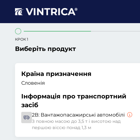
КРОК 1
Виберіть продукт
Країна призначення
Словенія
Інформація про транспортний
засіб
2B:
Вантажопасажирські автомобілі
З повною масою до 3,5 т і висотою над
першою віссю понад 1,3 м