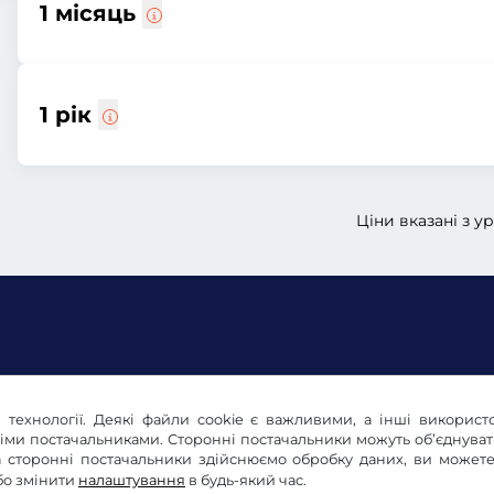
1 місяць
1 рік
Ціни вказані з у
 технології. Деякі файли cookie є важливими, а інші використ
літика конфіденційності
Налаштування файлів cooki
німи постачальниками. Сторонні постачальники можуть об’єднува
 та сторонні постачальники здійснюємо обробку даних, ви може
бо змінити
налаштування
в будь-який час.