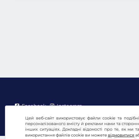
Facebook
Instagram
Цей веб-сайт використовує файли cookie та подібні
Умови та положення /право на відкликання
По
персоналізованого вмісту й реклами нами та сторон
інших ситуаціях. Докладні відомості про те, як ми
використання файлів cookie ви можете
відмовитися
а