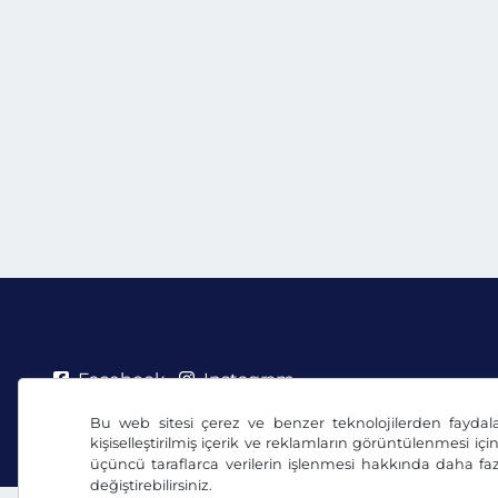
Facebook
Instagram
Bu web sitesi çerez ve benzer teknolojilerden faydal
Genel Ticaret Koşulları / Fesih Hakkı
Veri Koruma 
kişiselleştirilmiş içerik ve reklamların görüntülenmesi içi
üçüncü taraflarca verilerin işlenmesi hakkında daha faz
değiştirebilirsiniz.