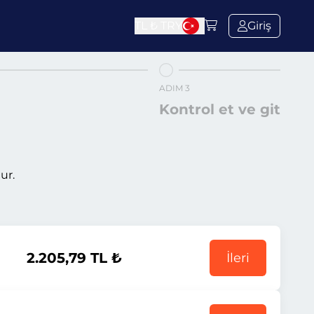
TL ₺
TRY
Giriş
ADIM 3
Kontrol et ve git
ur.
2.205,79 TL ₺
İleri