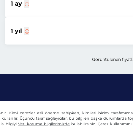
1 ay
1 yıl
Görüntülenen fiyatla
anır. Kimi çerezler asli öneme sahipken, kimileri bizim tarafımız
Beyanı
Çerez ayarları
Künye
n kullanılır. Üçüncü taraf sağlayıcılar, bu bilgileri başka durumlarda top
la bilgiyi
Veri koruma bilgilerimizde
bulabilirsiniz. Çerez kullanımın