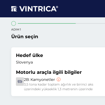
ADIM 1
Ürün seçin
Hedef ülke
Slovenya
Motorlu araçla ilgili bilgiler
2B:
Kamyonetler
3,5 tona kadar toplam ağırlık ve birinci aks
üzerindeki yükseklik 1,3 metrenin üzerinde