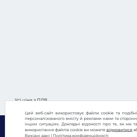
Усі ціни з ПДВ.
Цей веб-сайт використовує файли cookie та подібні
персоналізованого вмісту й реклами нами та сторон
інших ситуаціях. Докладні відомості про те, як ми
використання файлів cookie ви можете
відмовитися
а
Вихідні дані
|
Політика конфіденційності