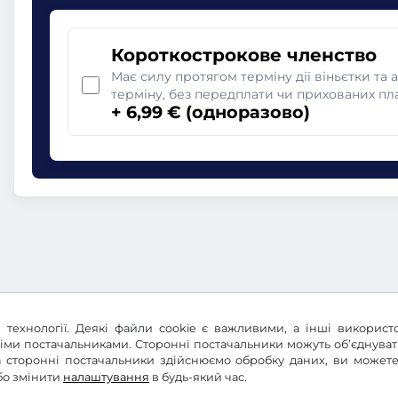
Короткострокове членство
Має силу протягом терміну дії віньєтки та 
терміну, без передплати чи прихованих пл
+ 6,99 € (одноразово)
 технології. Деякі файли cookie є важливими, а інші використ
німи постачальниками. Сторонні постачальники можуть об’єднува
 та сторонні постачальники здійснюємо обробку даних, ви може
бо змінити
налаштування
в будь-який час.