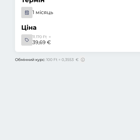
Термін
1 місяць
Ціна
11.170 Ft =
39,69 €
Обмінний курс:
100 Ft = 0,3553 €