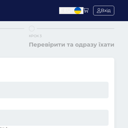
€
EUR
Вхід
КРОК 3
Перевірити та одразу їхати