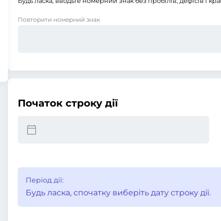
Будь ласка, вводьте номерний знак без пробілів, дефісів і кра
Повторити номерний знак
Початок строку дії
Період дії:
Будь ласка, спочатку виберіть дату строку дії.