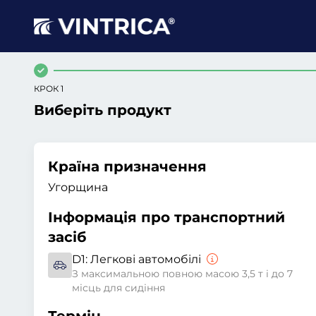
КРОК 1
Виберіть продукт
Країна призначення
Угорщина
Інформація про транспортний
засіб
D1:
Легкові автомобілі
З максимальною повною масою 3,5 т і до 7
місць для сидіння