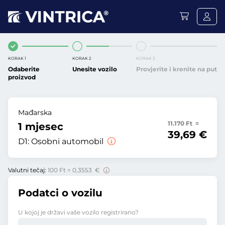
KORAK 1
KORAK 2
KORAK 3
Odaberite
Unesite vozilo
Provjerite i krenite na put
proizvod
Mađarska
11.170 Ft =
1 mjesec
39,69 €
D1:
Osobni automobil
Valutni tečaj:
100 Ft = 0,3553 €
Podatci o vozilu
U kojoj je državi vaše vozilo registrirano?