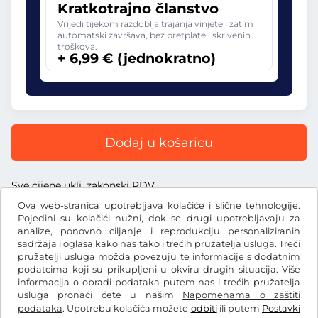
Kratkotrajno članstvo
Vrijedi tijekom razdoblja trajanja vinjete i zatim
automatski završava, bez pretplate i skrivenih
troškova.
+ 6,99 € (jednokratno)
Dodaj u košaricu
Sve cijene uklj. zakonski PDV
Ova web-stranica upotrebljava kolačiće i slične tehnologije.
Pojedini su kolačići nužni, dok se drugi upotrebljavaju za
analize, ponovno ciljanje i reprodukciju personaliziranih
sadržaja i oglasa kako nas tako i trećih pružatelja usluga. Treći
€
pružatelji usluga možda povezuju te informacije s dodatnim
EUR
podatcima koji su prikupljeni u okviru drugih situacija. Više
informacija o obradi podataka putem nas i trećih pružatelja
usluga pronaći ćete u našim
Napomenama o zaštiti
Facebook
Instagram
podataka
. Upotrebu kolačića možete
odbiti
ili putem
Postavki