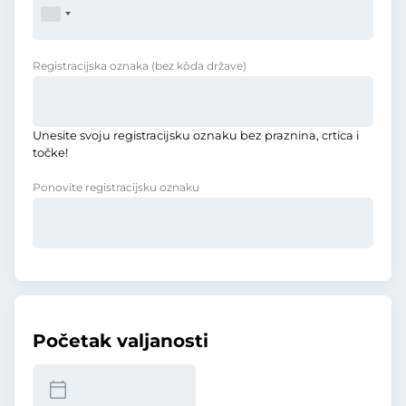
Registracijska oznaka
(bez kôda države)
Unesite svoju registracijsku oznaku bez praznina, crtica i
točke!
Ponovite registracijsku oznaku
Početak valjanosti