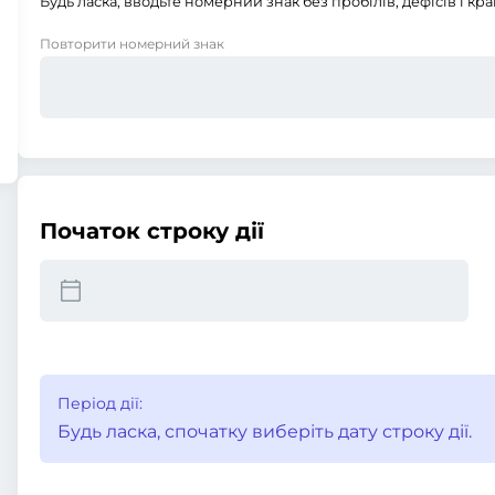
Будь ласка, вводьте номерний знак без пробілів, дефісів і кра
Повторити номерний знак
Початок строку дії
Період дії:
Будь ласка, спочатку виберіть дату строку дії.