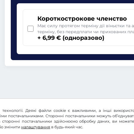
Короткострокове членство
Має силу протягом терміну дії віньєтки та 
терміну, без передплати чи прихованих пл
+ 6,99 € (одноразово)
 технології. Деякі файли cookie є важливими, а інші використ
німи постачальниками. Сторонні постачальники можуть об’єднува
 та сторонні постачальники здійснюємо обробку даних, ви може
бо змінити
налаштування
в будь-який час.