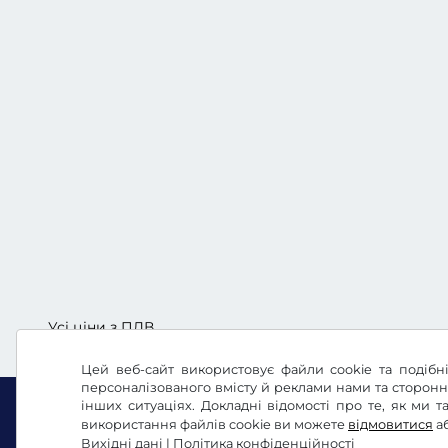
Усі ціни з ПДВ.
Цей веб-сайт використовує файли cookie та подібні
персоналізованого вмісту й реклами нами та сторон
інших ситуаціях. Докладні відомості про те, як ми
використання файлів cookie ви можете
відмовитися
а
Вихідні дані
|
Політика конфіденційності