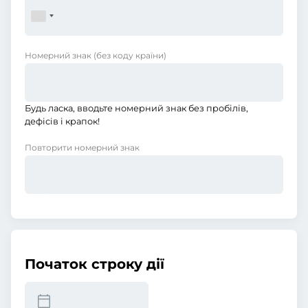
Номерний знак
(без коду країни)
Будь ласка, вводьте номерний знак без пробілів,
дефісів і крапок!
Повторити номерний знак
Початок строку дії