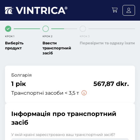
КРОК 1
КРОК 2
КРОК 3
Виберіть
Ввести
Перевірити та одразу їхати
продукт
транспортний
засіб
Болгарія
1 рік
567,87 dkr.
Транспортні засоби < 3,5 т
Інформація про транспортний
засіб
У якій країні зареєстровано ваш транспортний засіб?