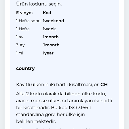
Ürün kodunu seçin.
E-vinyet
Kod
1 Hafta sonu
1weekend
1 Hafta
1week
1 ay
1month
3 Ay
3month
1 Yıl
1year
country
Kayıtlı ülkenin iki harfli kısaltması, ör.
CH
Alfa-2 kodu olarak da bilinen ülke kodu,
aracın menşe ülkesini tanımlayan iki harfli
bir kısaltmadır. Bu kod ISO 3166-1
standardına göre her ülke için
belirlenmektedir.