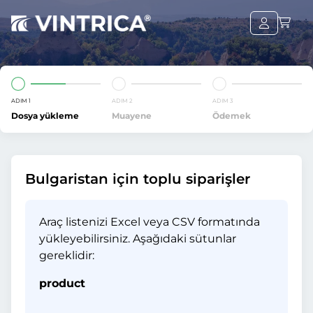
ADIM 1
ADIM 2
ADIM 3
Dosya yükleme
Muayene
Ödemek
Bulgaristan için toplu siparişler
Araç listenizi Excel veya CSV formatında
yükleyebilirsiniz. Aşağıdaki sütunlar
gereklidir:
product