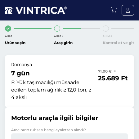
ADIM 1
ADIM 2
ADIM 3
Ürün seçin
Araç girin
Kontrol et ve git
Romanya
71,00 € =
7 gün
25.689 Ft
F:
Yük taşımacılığı müsaade
edilen toplam ağırlık ≥ 12,0 ton, ≥
4 akslı
Motorlu araçla ilgili bilgiler
Aracınızın ruhsatı hangi eyaletten alındı?