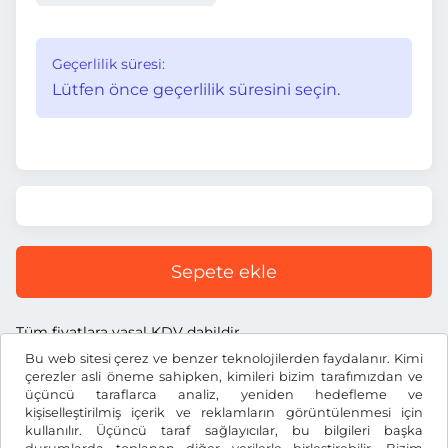
Geçerlilik süresi:
Lütfen önce geçerlilik süresini seçin.
Sepete ekle
Tüm fiyatlara yasal KDV dahildir.
Bu web sitesi çerez ve benzer teknolojilerden faydalanır. Kimi
çerezler asli öneme sahipken, kimileri bizim tarafımızdan ve
üçüncü taraflarca analiz, yeniden hedefleme ve
kişiselleştirilmiş içerik ve reklamların görüntülenmesi için
kullanılır. Üçüncü taraf sağlayıcılar, bu bilgileri başka
Ft
HUF