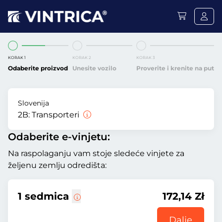
KORAK 1
KORAK 2
KORAK 3
Odaberite proizvod
Unesite vozilo
Proverite i krenite na put
Slovenija
2B:
Transporteri
Odaberite e-vinjetu:
Na raspolaganju vam stoje sledeće vinjete za
željenu zemlju odredišta:
1 sedmica
172,14 Zł
Dalje