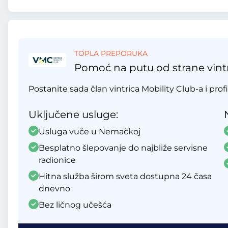
TOPLA PREPORUKA
Pomoć na putu od strane vintr
Postanite sada član vintrica Mobility Club-a i profi
Uključene usluge:
Usluga vuče u Nemačkoj
Besplatno šlepovanje do najbliže servisne
radionice
Hitna služba širom sveta dostupna 24 časa
dnevno
Bez ličnog učešća