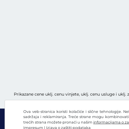
Prikazane cene uklj. cenu vinjete, uklj. cenu usluge i uklj
Ova veb-stranica koristi kolačiće i slične tehnologije. N
sadržaja i reklamiranja. Treće strane mogu kombinovat
trećih strana možete pronaći u našim
informacijama o za
Impresum
|
Izjava o zaštiti podataka