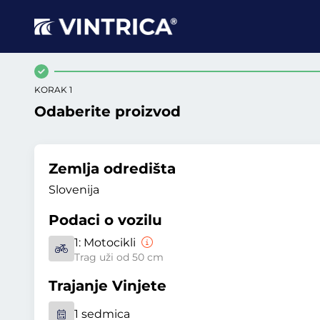
KORAK 1
Odaberite proizvod
Zemlja odredišta
Slovenija
Podaci o vozilu
1:
Motocikli
Trag uži od 50 cm
Trajanje Vinjete
1 sedmica