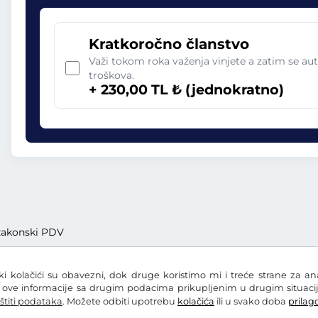
Kratkoročno članstvo
Važi tokom roka važenja vinjete a zatim se aut
troškova.
+ 230,00 TL ₺ (jednokratno)
. zakonski PDV
eki kolačići su obavezni, dok druge koristimo mi i treće strane za a
i ove informacije sa drugim podacima prikupljenim u drugim situacij
štiti podataka
. Možete odbiti upotrebu
kolačića
ili u svako doba
prilago