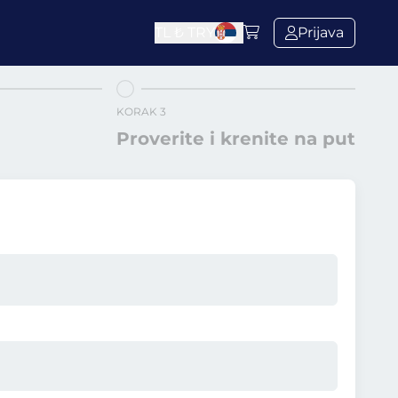
TL ₺
TRY
Prijava
KORAK 3
Proverite i krenite na put