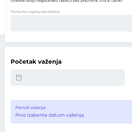
Unesite svoju registarsku tablicu bez praznina, crtica i tački!
Ponovite registarske tablice
Početak važenja
Period važenja:
Prvo izaberite datum važenja.