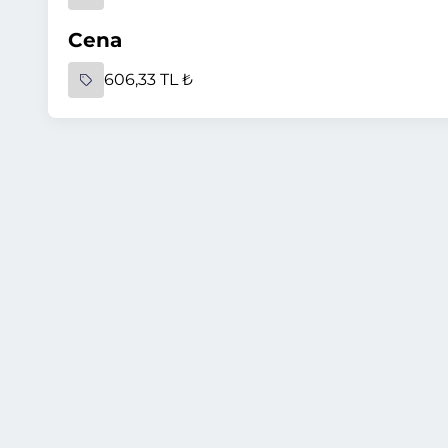
Cena
606,33 TL ₺