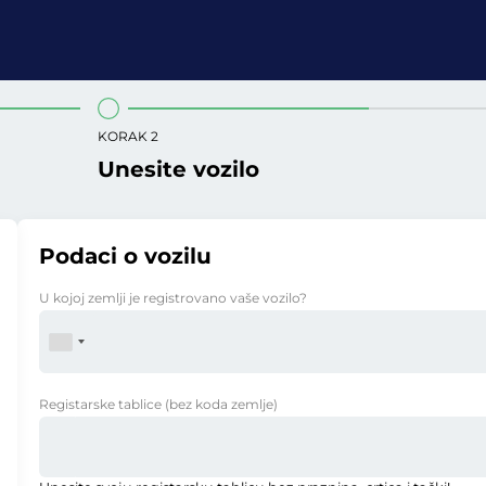
KORAK 2
Unesite vozilo
Podaci o vozilu
U kojoj zemlji je registrovano vaše vozilo?
Registarske tablice
(bez koda zemlje)