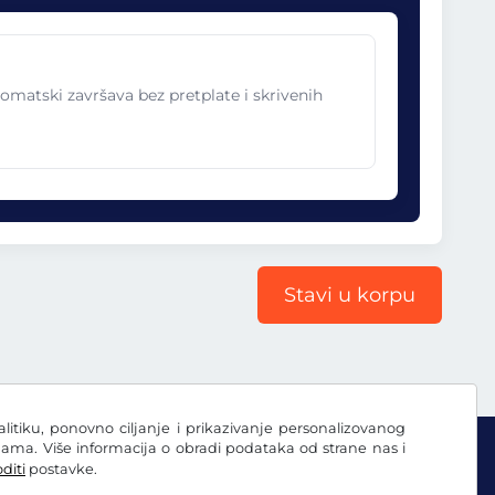
omatski završava bez pretplate i skrivenih
Stavi u korpu
nalitiku, ponovno ciljanje i prikazivanje personalizovanog
ama. Više informacija o obradi podataka od strane nas i
diti
postavke.