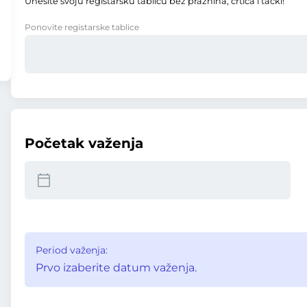
Unesite svoju registarsku tablicu bez praznina, crtica i tački!
Ponovite registarske tablice
Početak važenja
Period važenja:
Prvo izaberite datum važenja.