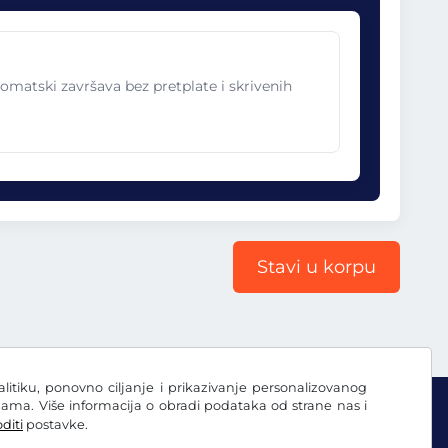
omatski završava bez pretplate i skrivenih
Stavi u korpu
nalitiku, ponovno ciljanje i prikazivanje personalizovanog
ama. Više informacija o obradi podataka od strane nas i
diti
postavke.