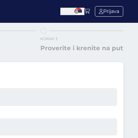
l
RON
Prijava
KORAK 3
Proverite i krenite na put