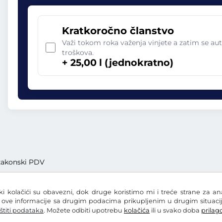
Kratkoročno članstvo
Važi tokom roka važenja vinjete a zatim se aut
troškova.
+ 25,00 l (jednokratno)
. zakonski PDV
eki kolačići su obavezni, dok druge koristimo mi i treće strane za a
i ove informacije sa drugim podacima prikupljenim u drugim situacij
štiti podataka
. Možete odbiti upotrebu
kolačića
ili u svako doba
prilago