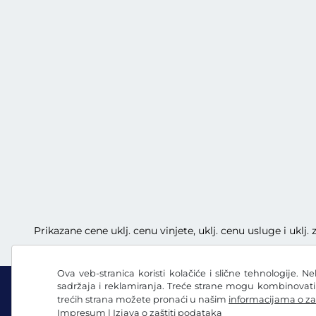
Prikazane cene uklj. cenu vinjete, uklj. cenu usluge i uklj
Ova veb-stranica koristi kolačiće i slične tehnologije. N
sadržaja i reklamiranja. Treće strane mogu kombinovat
trećih strana možete pronaći u našim
informacijama o za
Impresum
|
Izjava o zaštiti podataka