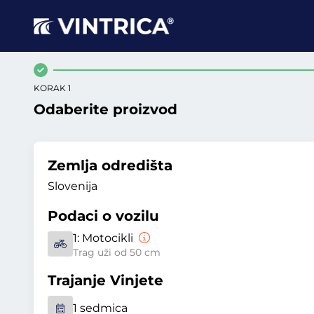
KORAK 1
Odaberite proizvod
Zemlja odredišta
Slovenija
Podaci o vozilu
1:
Motocikli
Trag uži od 50 cm
Trajanje Vinjete
1 sedmica