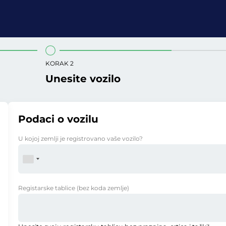
KORAK 2
Unesite vozilo
Podaci o vozilu
U kojoj zemlji je registrovano vaše vozilo?
Registarske tablice
(bez koda zemlje)