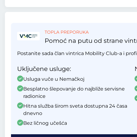
TOPLA PREPORUKA
Pomoć na putu od strane vintr
Postanite sada član vintrica Mobility Club-a i profi
Uključene usluge:
Usluga vuče u Nemačkoj
Besplatno šlepovanje do najbliže servisne
radionice
Hitna služba širom sveta dostupna 24 časa
dnevno
Bez ličnog učešća