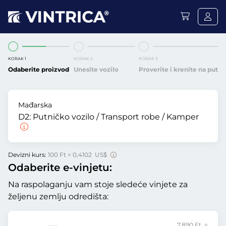
KORAK 1
KORAK 2
KORAK 3
Odaberite proizvod
Unesite vozilo
Proverite i krenite na put
Mađarska
D2:
Putničko vozilo / Transport robe / Kamper
Devizni kurs:
100 Ft = 0,4102 US$
Odaberite e-vinjetu:
Na raspolaganju vam stoje sledeće vinjete za
željenu zemlju odredišta:
7.890 Ft =