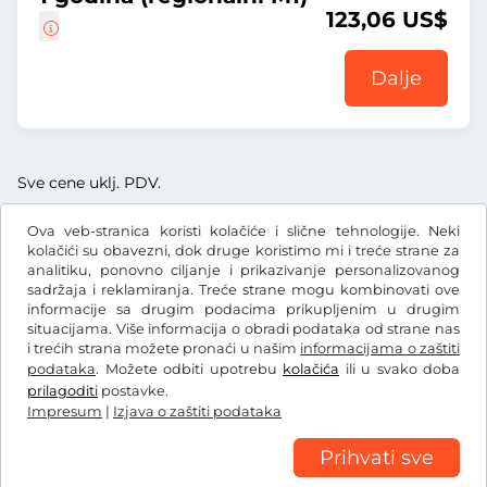
123,06 US$
Dalje
Sve cene uklj. PDV.
Ova veb-stranica koristi kolačiće i slične tehnologije. Neki
kolačići su obavezni, dok druge koristimo mi i treće strane za
analitiku, ponovno ciljanje i prikazivanje personalizovanog
sadržaja i reklamiranja. Treće strane mogu kombinovati ove
US$
USD
informacije sa drugim podacima prikupljenim u drugim
situacijama. Više informacija o obradi podataka od strane nas
i trećih strana možete pronaći u našim
informacijama o zaštiti
Facebook
Instagram
podataka
. Možete odbiti upotrebu
kolačića
ili u svako doba
prilagoditi
postavke.
Opšti uslovi poslovanja / pravo na opoziv
Impresum
|
Izjava o zaštiti podataka
Izjava o zaštiti podataka
Postavke kolačića
Impresum
Prihvati sve