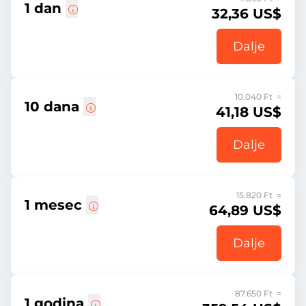
1 dan
32,36 US$
Dalje
10.040 Ft =
10 dana
41,18 US$
Dalje
15.820 Ft =
1 mesec
64,89 US$
Dalje
87.650 Ft =
1 godina