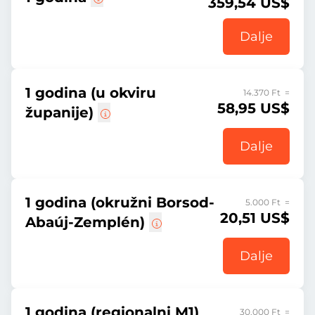
359,54 US$
Dalje
1 godina (u okviru
14.370 Ft =
58,95 US$
županije)
Dalje
1 godina (okružni Borsod-
5.000 Ft =
20,51 US$
Abaúj-Zemplén)
Dalje
1 godina (regionalni M1)
30.000 Ft =