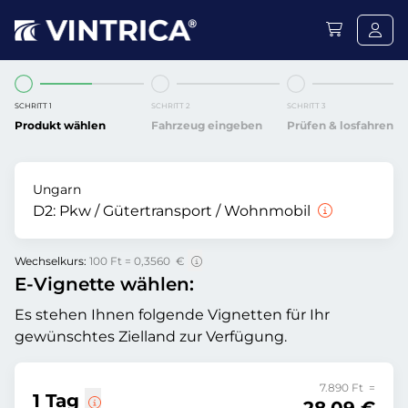
SCHRITT 1
SCHRITT 2
SCHRITT 3
Produkt wählen
Fahrzeug eingeben
Prüfen & losfahren
Ungarn
D2:
Pkw / Gütertransport / Wohnmobil
Wechselkurs:
100 Ft = 0,3560 €
E-Vignette wählen:
Es stehen Ihnen folgende Vignetten für Ihr
gewünschtes Zielland zur Verfügung.
7.890 Ft =
1 Tag