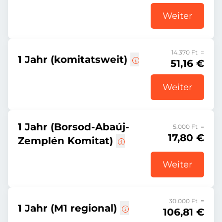
Weiter
14.370 Ft =
1 Jahr (komitatsweit)
51,16 €
Weiter
1 Jahr (Borsod-Abaúj-
5.000 Ft =
17,80 €
Zemplén Komitat)
Weiter
30.000 Ft =
1 Jahr (M1 regional)
106,81 €