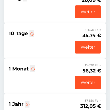
28,09 €
Weiter
10.040 Ft =
10 Tage
35,74 €
Weiter
15.820 Ft =
1 Monat
56,32 €
Weiter
87.650 Ft =
1 Jahr
312,05 €