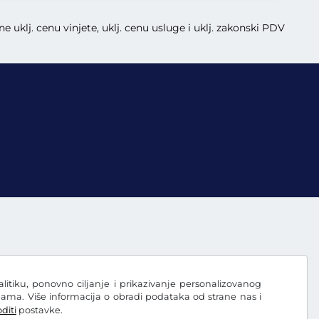
e uklj. cenu vinjete, uklj. cenu usluge i uklj. zakonski PDV
nalitiku, ponovno ciljanje i prikazivanje personalizovanog
ama. Više informacija o obradi podataka od strane nas i
diti
postavke.