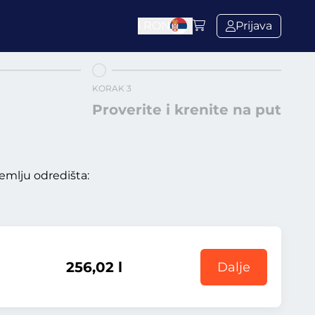
l
RON
Prijava
KORAK 3
Proverite i krenite na put
emlju odredišta:
256,02 l
Dalje