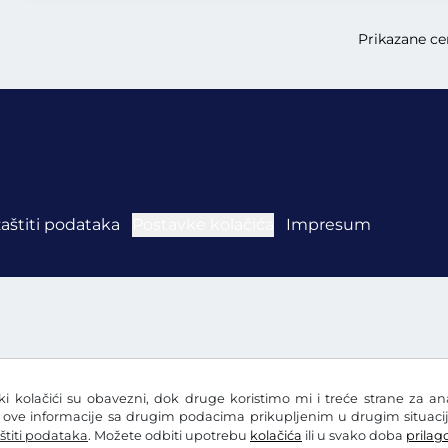
Prikazane cen
zaštiti podataka
Postavke kolačića
Impresum
eki kolačići su obavezni, dok druge koristimo mi i treće strane za a
i ove informacije sa drugim podacima prikupljenim u drugim situacij
štiti podataka
. Možete odbiti upotrebu
kolačića
ili u svako doba
prilago