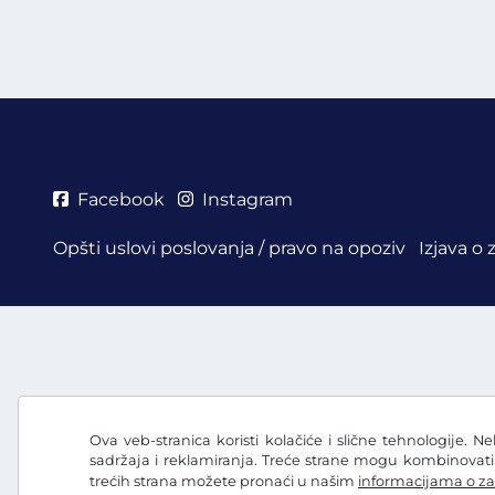
Facebook
Instagram
Opšti uslovi poslovanja / pravo na opoziv
Izjava o 
Ova veb-stranica koristi kolačiće i slične tehnologije. N
sadržaja i reklamiranja. Treće strane mogu kombinovat
trećih strana možete pronaći u našim
informacijama o za