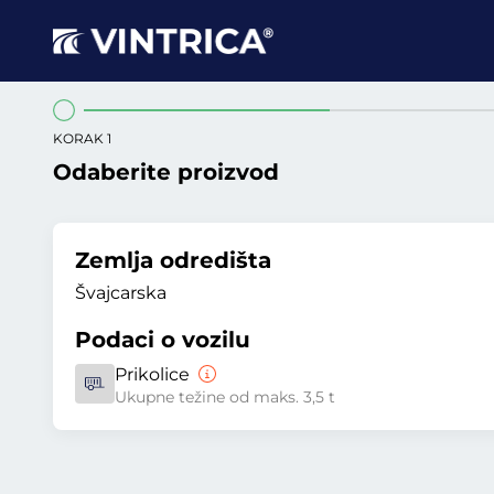
KORAK 1
Odaberite proizvod
Zemlja odredišta
Švajcarska
Podaci o vozilu
Prikolice
Ukupne težine od maks. 3,5 t