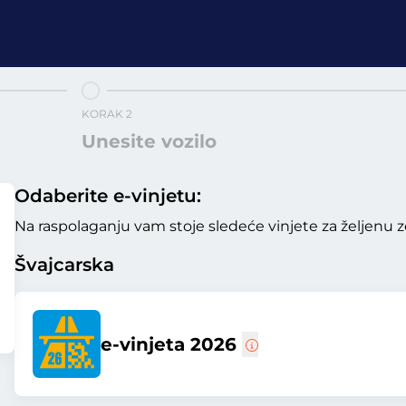
KORAK 2
Unesite vozilo
Odaberite e-vinjetu:
Na raspolaganju vam stoje sledeće vinjete za željenu z
Švajcarska
e-vinjeta 2026