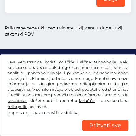
Prikazane cene uklj. cenu vinjete, uklj. cenu usluge i uklj.
zakonski PDV
Ova veb-stranica koristi kolačiće i slične tehnologije. Neki
dkr.
DKK
kolačići su obavezni, dok druge koristimo mi i treće strane za
analitiku, ponovno ciljanje i prikazivanje personalizovanog
sadržaja i reklamiranja. Treće strane mogu kombinovati ove
informacije sa drugim podacima prikupljenim u drugim
Facebook
Instagram
situacijama. Više informacija o obradi podataka od strane nas
i trećih strana možete pronaći u našim
informacijama o zaštiti
Opšti uslovi poslovanja / pravo na opoziv
podataka
. Možete odbiti upotrebu
kolačića
ili u svako doba
Izjava o zaštiti podataka
Postavke kolačića
Impresum
prilagoditi
postavke.
Impresum
|
Izjava o zaštiti podataka
Prihvati sve