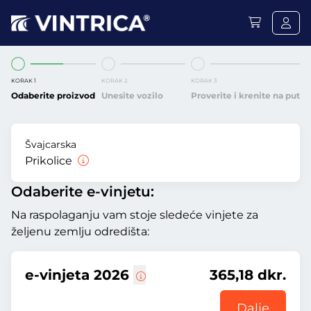
KORAK 1
KORAK 2
KORAK 3
Odaberite proizvod
Unesite vozilo
Proverite i krenite na put
Švajcarska
Prikolice
Odaberite e-vinjetu:
Na raspolaganju vam stoje sledeće vinjete za
željenu zemlju odredišta:
e-vinjeta 2026
365,18 dkr.
Dalje