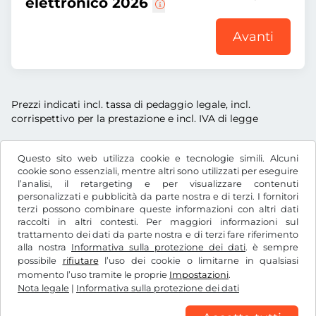
elettronico 2026
Avanti
Prezzi indicati incl. tassa di pedaggio legale, incl.
corrispettivo per la prestazione e incl. IVA di legge
Questo sito web utilizza cookie e tecnologie simili. Alcuni
cookie sono essenziali, mentre altri sono utilizzati per eseguire
l’analisi, il retargeting e per visualizzare contenuti
€
EUR
personalizzati e pubblicità da parte nostra e di terzi. I fornitori
terzi possono combinare queste informazioni con altri dati
raccolti in altri contesti. Per maggiori informazioni sul
trattamento dei dati da parte nostra e di terzi fare riferimento
Facebook
Instagram
alla nostra
Informativa sulla protezione dei dati
. è sempre
possibile
rifiutare
l’uso dei cookie o limitarne in qualsiasi
CGC / Diritto di recesso
momento l’uso tramite le proprie
Impostazioni
.
Informativa sulla protezione dei dati
Nota legale
|
Informativa sulla protezione dei dati
Impostazioni dei cookie
Nota legale