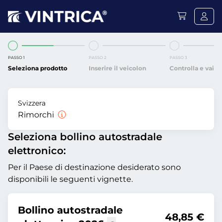
PASSO 1
PASSO 2
PASSO 3
Seleziona prodotto
Inserire il veicolon
Controlla e vai
Svizzera
Rimorchi
Seleziona bollino autostradale
elettronico:
Per il Paese di destinazione desiderato sono
disponibili le seguenti vignette.
Bollino autostradale
48,85 €