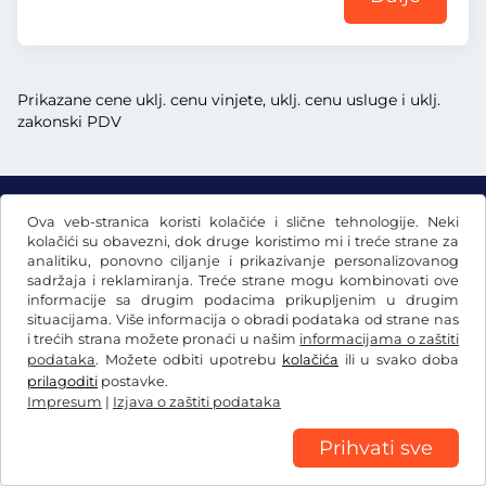
Prikazane cene uklj. cenu vinjete, uklj. cenu usluge i uklj.
zakonski PDV
Ova veb-stranica koristi kolačiće i slične tehnologije. Neki
€
EUR
kolačići su obavezni, dok druge koristimo mi i treće strane za
analitiku, ponovno ciljanje i prikazivanje personalizovanog
sadržaja i reklamiranja. Treće strane mogu kombinovati ove
informacije sa drugim podacima prikupljenim u drugim
Facebook
Instagram
situacijama. Više informacija o obradi podataka od strane nas
i trećih strana možete pronaći u našim
informacijama o zaštiti
Opšti uslovi poslovanja / pravo na opoziv
podataka
. Možete odbiti upotrebu
kolačića
ili u svako doba
Izjava o zaštiti podataka
Postavke kolačića
Impresum
prilagoditi
postavke.
Impresum
|
Izjava o zaštiti podataka
Prihvati sve