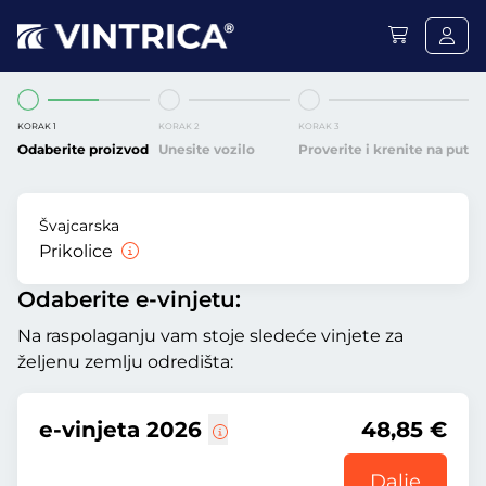
KORAK 1
KORAK 2
KORAK 3
Odaberite proizvod
Unesite vozilo
Proverite i krenite na put
Švajcarska
Prikolice
Odaberite e-vinjetu:
Na raspolaganju vam stoje sledeće vinjete za
željenu zemlju odredišta:
e-vinjeta 2026
48,85 €
Dalje