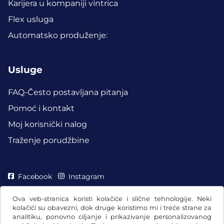
Karijera u kompaniji vintrica
Flex usluga
Automatsko produženje:
Usluge
FAQ-Često postavljana pitanja
Pomoć i kontakt
Moj korisnički nalog
Traženje porudžbine
Facebook
Instagram
Ova veb-stranica koristi kolačiće i slične tehnologije. Neki
kolačići su obavezni, dok druge koristimo mi i treće strane za
analitiku, ponovno ciljanje i prikazivanje personalizovanog