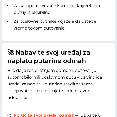
Za kampere i vozače kampera koji žele da
putuju fleksibilno
Za poslovne putnike koji žele da uštede
vreme tokom putovanja
🚀 Nabavite svoj uređaj za
naplatu putarine odmah
Bilo da je reč o letnjem odmoru, putovanju
automobilom ili poslovnom putu – uz vintrica
uređaj za naplatu putarine štedite vreme,
izbegavate stres i putujete jednostavno
udobnije.
👉
Poručite svoj uređaj odmah
– i uživajte u