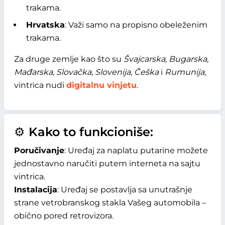
trakama.
Hrvatska
: Važi samo na propisno obeleženim
trakama.
Za druge zemlje kao što su
Švajcarska, Bugarska,
Mađarska, Slovačka, Slovenija, Češka
i
Rumunija
,
vintrica nudi
digitalnu vinjetu
.
⚙️ Kako to funkcioniše:
Poručivanje
: Uređaj za naplatu putarine možete
jednostavno naručiti putem interneta na sajtu
vintrica.
Instalacija
: Uređaj se postavlja sa unutrašnje
strane vetrobranskog stakla Vašeg automobila –
obično pored retrovizora.