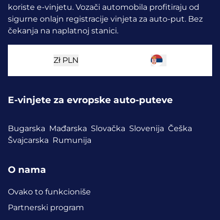
koriste e-vinjetu.
Vozači automobila profitiraju od
sigurne onlajn registracije vinjeta za auto-put. Bez
čekanja na naplatnoj stanici.
Zł
PLN
E-vinjete za evropske auto-puteve
Bugarska
Mađarska
Slovačka
Slovenija
Češka
Švajcarska
Rumunija
O nama
Ovako to funkcioniše
Partnerski program