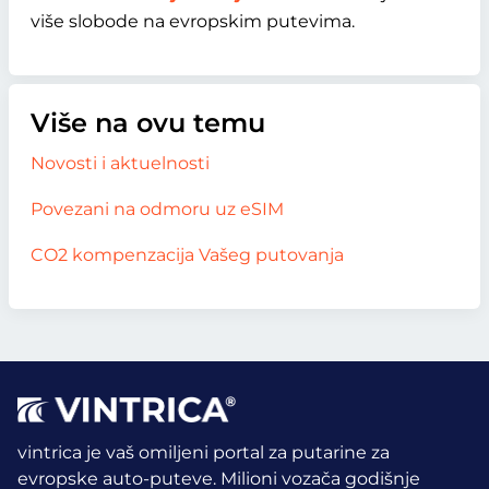
više slobode na evropskim putevima.
Više na ovu temu
Novosti i aktuelnosti
Povezani na odmoru uz eSIM
CO2 kompenzacija Vašeg putovanja
vintrica je vaš omiljeni portal za putarine za
evropske auto-puteve. Milioni vozača godišnje