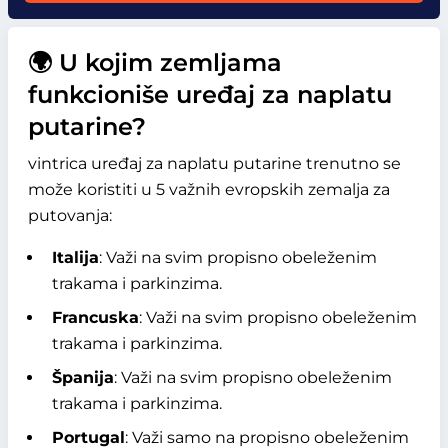
🌍 U kojim zemljama
funkcioniše uređaj za naplatu
putarine?
vintrica uređaj za naplatu putarine trenutno se
može koristiti u 5 važnih evropskih zemalja za
putovanja:
Italija
: Važi na svim propisno obeleženim
trakama i parkinzima.
Francuska
: Važi na svim propisno obeleženim
trakama i parkinzima.
Španija
: Važi na svim propisno obeleženim
trakama i parkinzima.
Portugal
: Važi samo na propisno obeleženim