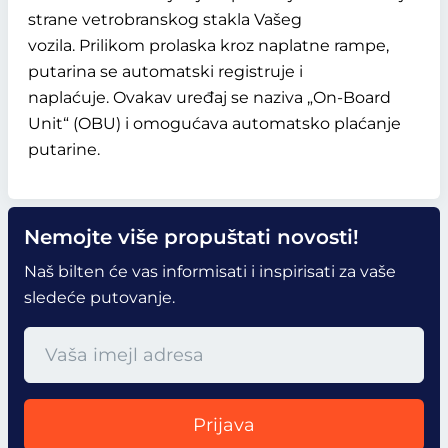
strane vetrobranskog stakla Vašeg
vozila. Prilikom prolaska kroz naplatne rampe,
putarina se automatski registruje i
naplaćuje. Ovakav uređaj se naziva „On-Board
Unit“ (OBU) i omogućava automatsko plaćanje
putarine.
Nemojte više propuštati novosti!
Naš bilten će vas informisati i inspirisati za vaše
sledeće putovanje.
Prijava