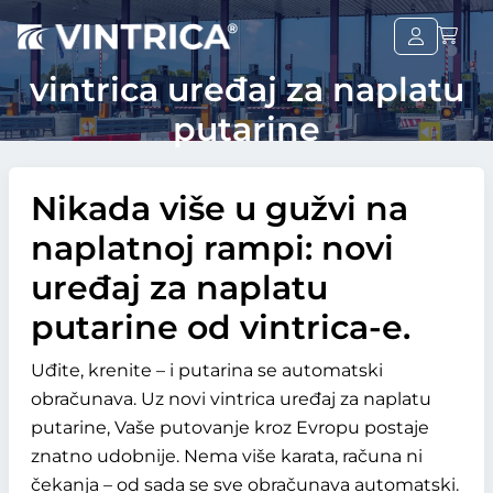
vintrica uređaj za naplatu
putarine
Nikada više u gužvi na
naplatnoj rampi: novi
uređaj za naplatu
putarine od vintrica-e.
Uđite, krenite – i putarina se automatski
obračunava. Uz novi vintrica uređaj za naplatu
putarine, Vaše putovanje kroz Evropu postaje
znatno udobnije. Nema više karata, računa ni
čekanja – od sada se sve obračunava automatski.