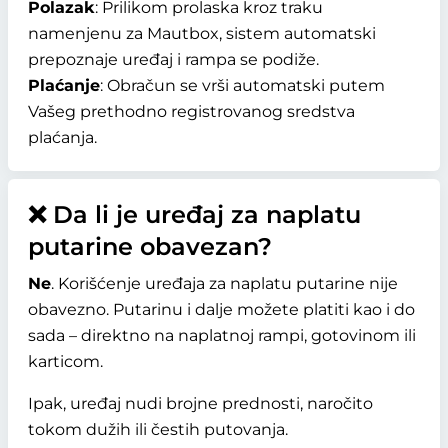
Polazak
: Prilikom prolaska kroz traku
namenjenu za Mautbox, sistem automatski
prepoznaje uređaj i rampa se podiže.
Plaćanje
: Obračun se vrši automatski putem
Vašeg prethodno registrovanog sredstva
plaćanja.
❌ Da li je uređaj za naplatu
putarine obavezan?
Ne
. Korišćenje uređaja za naplatu putarine nije
obavezno. Putarinu i dalje možete platiti kao i do
sada – direktno na naplatnoj rampi, gotovinom ili
karticom.
Ipak, uređaj nudi brojne prednosti, naročito
tokom dužih ili čestih putovanja.