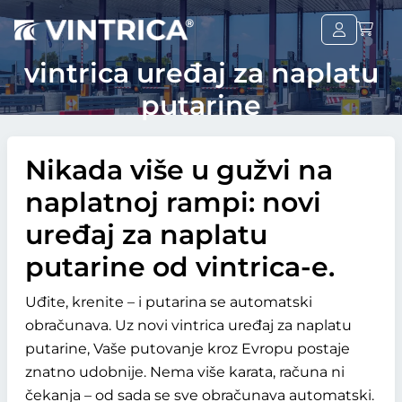
vintrica uređaj za naplatu
putarine
Nikada više u gužvi na
naplatnoj rampi: novi
uređaj za naplatu
putarine od vintrica-e.
Uđite, krenite – i putarina se automatski
obračunava. Uz novi vintrica uređaj za naplatu
putarine, Vaše putovanje kroz Evropu postaje
znatno udobnije. Nema više karata, računa ni
čekanja – od sada se sve obračunava automatski.