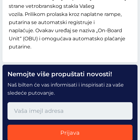
strane vetrobranskog stakla Vašeg
vozila. Prilikom prolaska kroz naplatne rampe,
putarina se automatski registruje i
naplaćuje. Ovakav uređaj se naziva „On-Board
Unit“ (OBU) i omogućava automatsko plaćanje
putarine.
Nemojte više propuštati novosti!
Naš bilten će vas informisati i inspirisati za vaše
sledeće putovanje.
Prijava