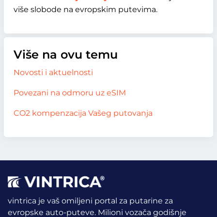
više slobode na evropskim putevima.
Više na ovu temu
Novosti i aktuelnosti
Povezani na odmoru uz eSIM
CO2 kompenzacija Vašeg putovanja
vintrica je vaš omiljeni portal za putarine za
evropske auto-puteve. Milioni vozača godišnje