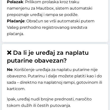
Polazak
: Prilikom prolaska kroz traku
namenjenu za Mautbox, sistem automatski
prepoznaje uređaj i rampa se podiže.
Plaćanje
: Obračun se vrši automatski putem
Vašeg prethodno registrovanog sredstva
plaćanja.
❌ Da li je uređaj za naplatu
putarine obavezan?
Ne
. Korišćenje uređaja za naplatu putarine nije
obavezno. Putarinu i dalje možete platiti kao i do
sada – direktno na naplatnoj rampi, gotovinom ili
karticom.
Ipak, uređaj nudi brojne prednosti, naročito
tokom dužih ili čestih putovanja.