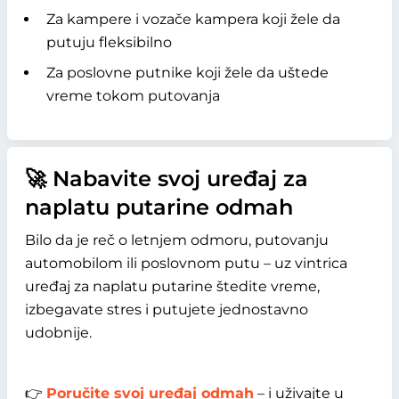
Za kampere i vozače kampera koji žele da
putuju fleksibilno
Za poslovne putnike koji žele da uštede
vreme tokom putovanja
🚀 Nabavite svoj uređaj za
naplatu putarine odmah
Bilo da je reč o letnjem odmoru, putovanju
automobilom ili poslovnom putu – uz vintrica
uređaj za naplatu putarine štedite vreme,
izbegavate stres i putujete jednostavno
udobnije.
👉
Poručite svoj uređaj odmah
– i uživajte u