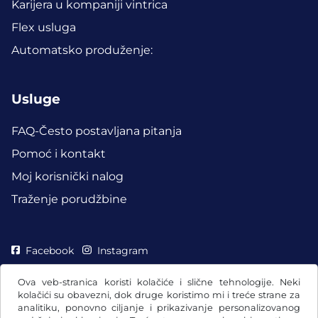
Karijera u kompaniji vintrica
Flex usluga
Automatsko produženje:
Usluge
FAQ-Često postavljana pitanja
Pomoć i kontakt
Moj korisnički nalog
Traženje porudžbine
Facebook
Instagram
Ova veb-stranica koristi kolačiće i slične tehnologije. Neki
kolačići su obavezni, dok druge koristimo mi i treće strane za
analitiku, ponovno ciljanje i prikazivanje personalizovanog