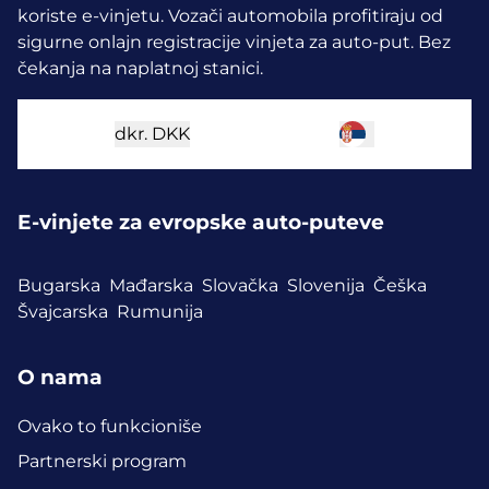
koriste e-vinjetu.
Vozači automobila profitiraju od
sigurne onlajn registracije vinjeta za auto-put. Bez
čekanja na naplatnoj stanici.
dkr.
DKK
E-vinjete za evropske auto-puteve
Bugarska
Mađarska
Slovačka
Slovenija
Češka
Švajcarska
Rumunija
O nama
Ovako to funkcioniše
Partnerski program