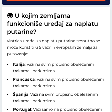
🌍 U kojim zemljama
funkcioniše uređaj za naplatu
putarine?
vintrica uređaj za naplatu putarine trenutno se
može koristiti u 5 važnih evropskih zemalja za
putovanja:
Italija
: Važi na svim propisno obeleženim
trakama i parkinzima.
Francuska
: Važi na svim propisno obeleženim
trakama i parkinzima.
Španija
: Važi na svim propisno obeleženim
trakama i parkinzima.
Portugal
: Važi samo na propisno obeleženim