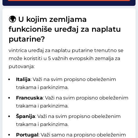
🌍 U kojim zemljama
funkcioniše uređaj za naplatu
putarine?
vintrica uređaj za naplatu putarine trenutno se
može koristiti u 5 važnih evropskih zemalja za
putovanja:
Italija
: Važi na svim propisno obeleženim
trakama i parkinzima.
Francuska
: Važi na svim propisno obeleženim
trakama i parkinzima.
Španija
: Važi na svim propisno obeleženim
trakama i parkinzima.
Portugal
: Važi samo na propisno obeleženim