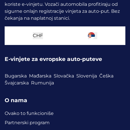
koriste e-vinjetu.
Vozači automobila profitiraju od
sigurne onlajn registracije vinjeta za auto-put. Bez
čekanja na naplatnoj stanici.
CHF
E-vinjete za evropske auto-puteve
Bugarska
Mađarska
Slovačka
Slovenija
Češka
Švajcarska
Rumunija
O nama
Ovako to funkcioniše
Partnerski program