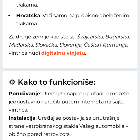
trakama.
Hrvatska
: Važi samo na propisno obeleženim
trakama.
Za druge zemlje kao što su
Švajcarska, Bugarska,
Mađarska, Slovačka, Slovenija, Češka
i
Rumunija
,
vintrica nudi
digitalnu vinjetu
.
⚙️ Kako to funkcioniše:
Poručivanje
: Uređaj za naplatu putarine možete
jednostavno naručiti putem interneta na sajtu
vintrica.
Instalacija
: Uređaj se postavlja sa unutrašnje
strane vetrobranskog stakla Vašeg automobila –
obično pored retrovizora.