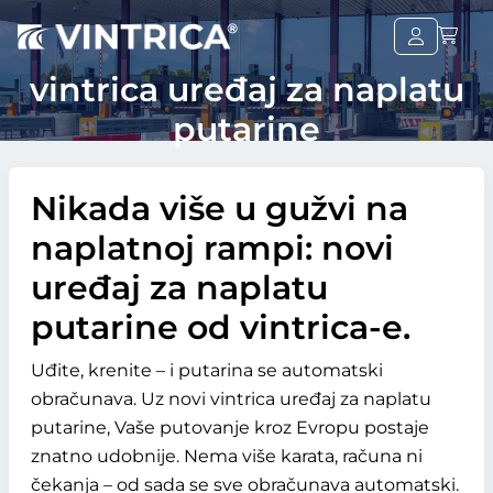
vintrica uređaj za naplatu
putarine
Nikada više u gužvi na
naplatnoj rampi: novi
uređaj za naplatu
putarine od vintrica-e.
Uđite, krenite – i putarina se automatski
obračunava. Uz novi vintrica uređaj za naplatu
putarine, Vaše putovanje kroz Evropu postaje
znatno udobnije. Nema više karata, računa ni
čekanja – od sada se sve obračunava automatski.