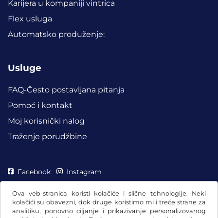
Karijera u kompaniji vintrica
Flex usluga
Automatsko produženje:
Usluge
FAQ-Često postavljana pitanja
Pomoć i kontakt
Moj korisnički nalog
Traženje porudžbine
Facebook
Instagram
Ova veb-stranica koristi kolačiće i slične tehnologije. Neki
kolačići su obavezni, dok druge koristimo mi i treće strane za
analitiku, ponovno ciljanje i prikazivanje personalizovanog