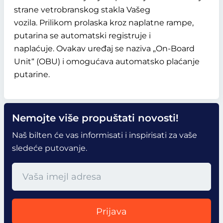
strane vetrobranskog stakla Vašeg
vozila. Prilikom prolaska kroz naplatne rampe,
putarina se automatski registruje i
naplaćuje. Ovakav uređaj se naziva „On-Board
Unit“ (OBU) i omogućava automatsko plaćanje
putarine.
Nemojte više propuštati novosti!
Naš bilten će vas informisati i inspirisati za vaše
sledeće putovanje.
Prijava