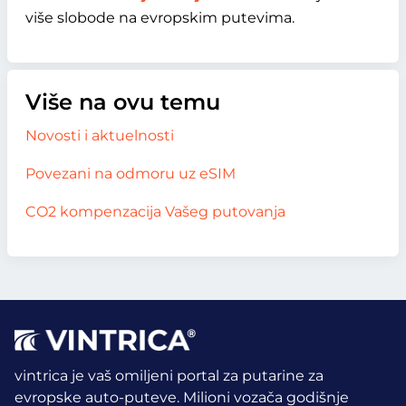
više slobode na evropskim putevima.
Više na ovu temu
Novosti i aktuelnosti
Povezani na odmoru uz eSIM
CO2 kompenzacija Vašeg putovanja
vintrica je vaš omiljeni portal za putarine za
evropske auto-puteve. Milioni vozača godišnje