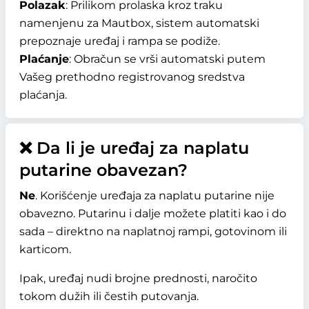
Polazak
: Prilikom prolaska kroz traku
namenjenu za Mautbox, sistem automatski
prepoznaje uređaj i rampa se podiže.
Plaćanje
: Obračun se vrši automatski putem
Vašeg prethodno registrovanog sredstva
plaćanja.
❌ Da li je uređaj za naplatu
putarine obavezan?
Ne
. Korišćenje uređaja za naplatu putarine nije
obavezno. Putarinu i dalje možete platiti kao i do
sada – direktno na naplatnoj rampi, gotovinom ili
karticom.
Ipak, uređaj nudi brojne prednosti, naročito
tokom dužih ili čestih putovanja.