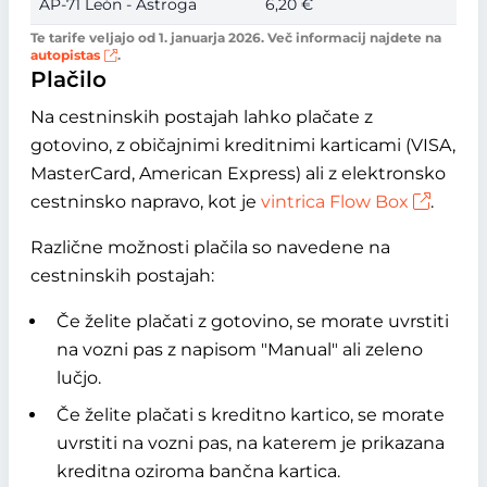
AP-71 León - Astroga
6,20 €
Te tarife veljajo od 1. januarja 2026. Več informacij najdete na
autopistas
.
Plačilo
Na cestninskih postajah lahko plačate z
gotovino, z običajnimi kreditnimi karticami (VISA,
MasterCard, American Express) ali z elektronsko
cestninsko napravo, kot je
vintrica Flow Box
.
Različne možnosti plačila so navedene na
cestninskih postajah:
Če želite plačati z gotovino, se morate uvrstiti
na vozni pas z napisom "Manual" ali zeleno
lučjo.
Če želite plačati s kreditno kartico, se morate
uvrstiti na vozni pas, na katerem je prikazana
kreditna oziroma bančna kartica.