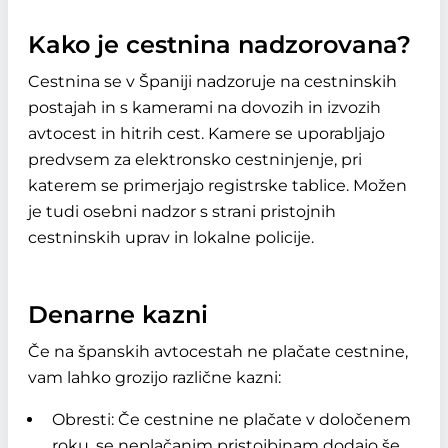
Kako je cestnina nadzorovana?
Cestnina se v Španiji nadzoruje na cestninskih
postajah in s kamerami na dovozih in izvozih
avtocest in hitrih cest. Kamere se uporabljajo
predvsem za elektronsko cestninjenje, pri
katerem se primerjajo registrske tablice. Možen
je tudi osebni nadzor s strani pristojnih
cestninskih uprav in lokalne policije.
Denarne kazni
Če na španskih avtocestah ne plačate cestnine,
vam lahko grozijo različne kazni:
Obresti: Če cestnine ne plačate v določenem
roku, se neplačanim pristojbinam dodajo še