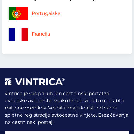
Portugalska
Francija
vintrica je vaš priljubljen cestninski portal za
evropske avtoceste. Vsako leto e-vinjeto uporablja
milijone voznikov.
Vozniki imajo koristi od varne
spletne registracije avtocestne vinjete. Brez čakanja
na cestninski postaji.