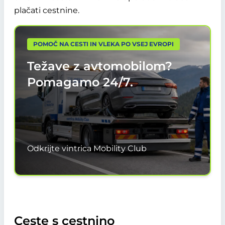
plačati cestnine.
POMOČ NA CESTI IN VLEKA PO VSEJ EVROPI
Težave z avtomobilom?
Pomagamo
24/7.
Odkrijte vintrica Mobility Club
Ceste s cestnino