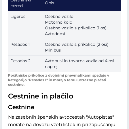
Cestninski
Opis
razred
Ligeros
Osebno vozilo
Motorno kolo
Osebno vozilo s prikolico (1 os)
Avtodomi
Pesados 1
Osebno vozilo s prikolico (2 osi)
Minibus
Pesados 2
Avtobusi in tovorna vozila od 4 osi
naprej
Počitniške prikolice z dvojnimi pnevmatikami spadajo v
kategorijo
Pesados 1
in morajo temu ustrezno plačati
cestnino.
Cestnine in plačilo
Cestnine
Na zasebnih španskih avtocestah "Autopistas"
morate na dovozu vzeti listek in pri zapuščanju