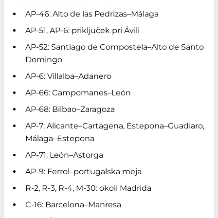
AP-46: Alto de las Pedrizas–Málaga
AP-51, AP-6: priključek pri Ávili
AP-52: Santiago de Compostela–Alto de Santo
Domingo
AP-6: Villalba–Adanero
AP-66: Campomanes–León
AP-68: Bilbao–Zaragoza
AP-7: Alicante–Cartagena, Estepona–Guadiaro,
Málaga–Estepona
AP-71: León–Astorga
AP-9: Ferrol–portugalska meja
R-2, R-3, R-4, M-30: okoli Madrida
C-16: Barcelona–Manresa