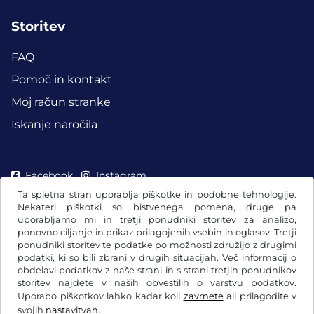
Storitev
FAQ
Pomoč in kontakt
Moj račun stranke
Iskanje naročila
Facebook
Instagram
Ta spletna stran uporablja piškotke in podobne tehnologije.
Nekateri piškotki so bistvenega pomena, druge pa
uporabljamo mi in tretji ponudniki storitev za analizo,
ponovno ciljanje in prikaz prilagojenih vsebin in oglasov. Tretji
ponudniki storitev te podatke po možnosti združijo z drugimi
podatki, ki so bili zbrani v drugih situacijah. Več informacij o
obdelavi podatkov z naše strani in s strani tretjih ponudnikov
storitev najdete v naših
obvestilih o varstvu podatkov
.
Uporabo piškotkov lahko kadar koli
zavrnete
ali prilagodite v
svojih
nastavitvah
.