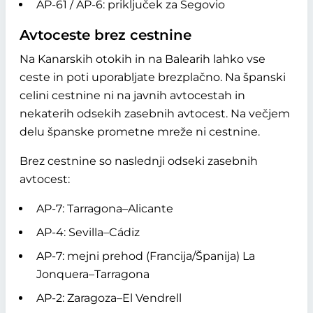
AP-61 / AP-6: priključek za Segovio
Avtoceste brez cestnine
Na Kanarskih otokih in na Balearih lahko vse
ceste in poti uporabljate brezplačno. Na španski
celini cestnine ni na javnih avtocestah in
nekaterih odsekih zasebnih avtocest. Na večjem
delu španske prometne mreže ni cestnine.
Brez cestnine so naslednji odseki zasebnih
avtocest:
AP-7: Tarragona–Alicante
AP-4: Sevilla–Cádiz
AP-7: mejni prehod (Francija/Španija) La
Jonquera–Tarragona
AP-2: Zaragoza–El Vendrell