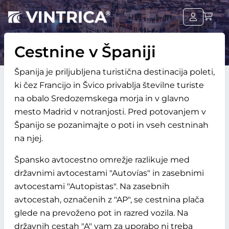
Cestnine v Španiji
Španija je priljubljena turistična destinacija poleti,
ki čez Francijo in Švico privablja številne turiste
na obalo Sredozemskega morja in v glavno
mesto Madrid v notranjosti. Pred potovanjem v
Španijo se pozanimajte o poti in vseh cestninah
na njej.
Špansko avtocestno omrežje razlikuje med
državnimi avtocestami "Autovías" in zasebnimi
avtocestami "Autopistas". Na zasebnih
avtocestah, označenih z "AP", se cestnina plača
glede na prevoženo pot in razred vozila. Na
državnih cestah "A" vam za uporabo ni treba