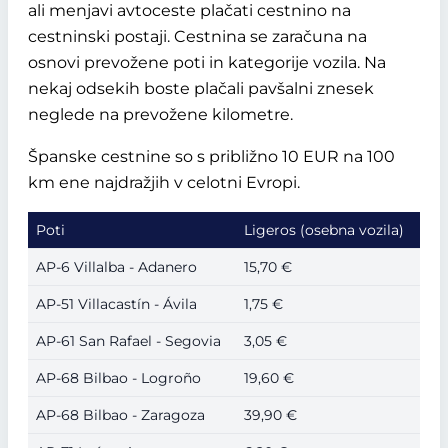
ali menjavi avtoceste plačati cestnino na
cestninski postaji. Cestnina se zaračuna na
osnovi prevožene poti in kategorije vozila. Na
nekaj odsekih boste plačali pavšalni znesek
neglede na prevožene kilometre.
Španske cestnine so s približno 10 EUR na 100
km ene najdražjih v celotni Evropi.
Poti
Ligeros (osebna vozila)
AP-6 Villalba - Adanero
15,70 €
AP-51 Villacastín - Ávila
1,75 €
AP-61 San Rafael - Segovia
3,05 €
AP-68 Bilbao - Logroño
19,60 €
AP-68 Bilbao - Zaragoza
39,90 €