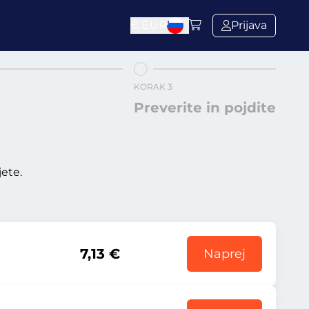
€
EUR
Prijava
KORAK 3
Preverite in pojdite
ete.
7,13 €
Naprej