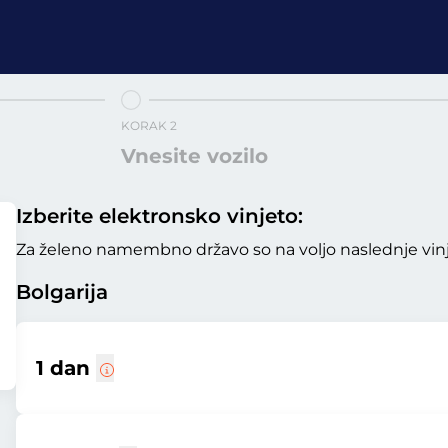
KORAK 2
Vnesite vozilo
Izberite elektronsko vinjeto:
Za želeno namembno državo so na voljo naslednje vinj
Bolgarija
1 dan