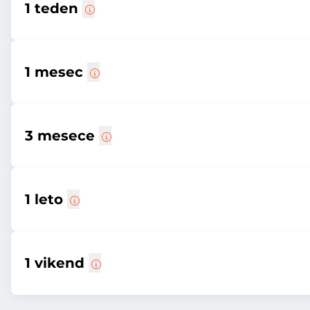
1 teden
1 mesec
3 mesece
1 leto
1 vikend