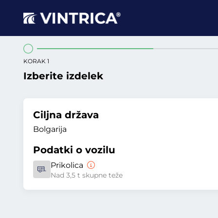
KORAK 1
Izberite izdelek
Ciljna država
Bolgarija
Podatki o vozilu
Prikolica
Nad 3,5 t skupne teže