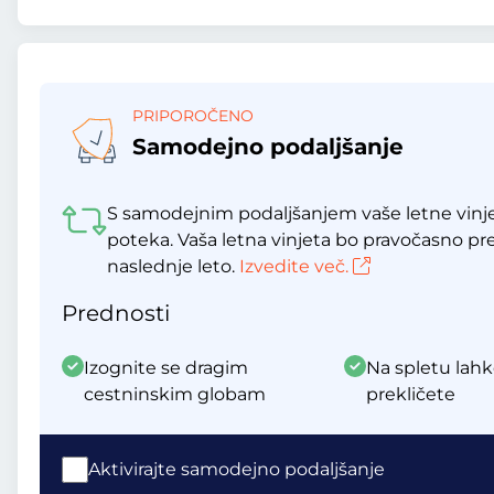
PRIPOROČENO
Samodejno podaljšanje
S samodejnim podaljšanjem vaše letne vinje
poteka. Vaša letna vinjeta bo pravočasno p
naslednje leto.
Izvedite več.
Prednosti
Izognite se dragim
Na spletu lahk
cestninskim globam
prekličete
Aktivirajte samodejno podaljšanje