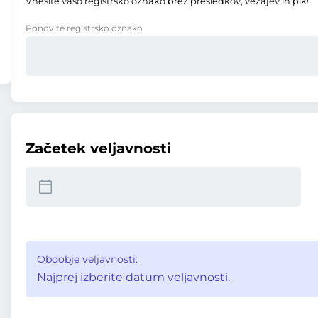
Vnesite vašo registrsko oznako brez presledkov, vezajev in pik!
Ponovite registrsko oznako
Začetek veljavnosti
Obdobje veljavnosti:
Najprej izberite datum veljavnosti.