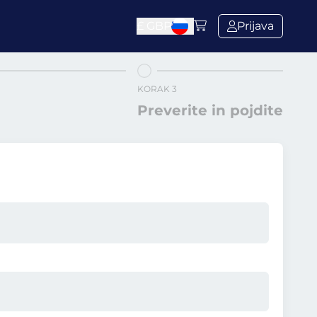
£
GBP
Prijava
KORAK 3
Preverite in pojdite