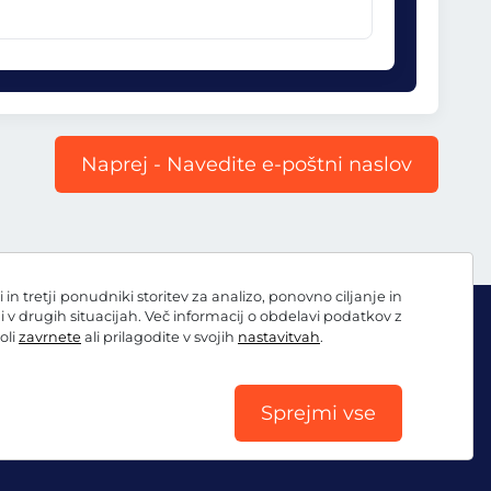
Naprej - Navedite e-poštni naslov
 tretji ponudniki storitev za analizo, ponovno ciljanje in
ni v drugih situacijah. Več informacij o obdelavi podatkov z
oli
zavrnete
ali prilagodite v svojih
nastavitvah
.
Sprejmi vse