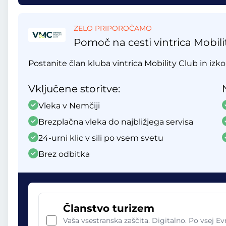
ZELO PRIPOROČAMO
Pomoč na cesti vintrica Mobili
Postanite član kluba vintrica Mobility Club in izko
Vključene storitve:
Vleka v Nemčiji
Brezplačna vleka do najbližjega servisa
24-urni klic v sili po vsem svetu
Brez odbitka
Članstvo turizem
Vaša vsestranska zaščita. Digitalno. Po vsej Ev