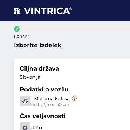
KORAK 1
Izberite izdelek
Ciljna država
Slovenija
Podatki o vozilu
1:
Motorna kolesa
Sled, ožja od 50 cm
Čas veljavnosti
1 leto