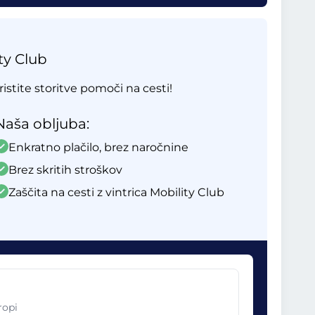
ty Club
ristite storitve pomoči na cesti!
Naša obljuba:
Enkratno plačilo, brez naročnine
Brez skritih stroškov
Zaščita na cesti z vintrica Mobility Club
ropi