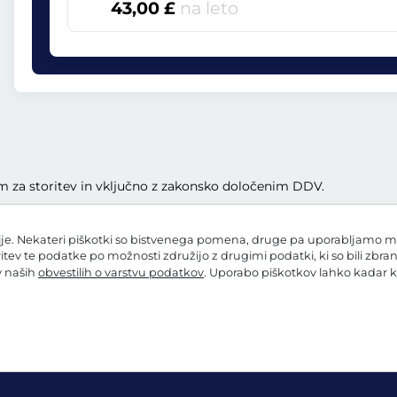
43,00 £
na leto
lom za storitev in vključno z zakonsko določenim DDV.
e. Nekateri piškotki so bistvenega pomena, druge pa uporabljamo mi in
ritev te podatke po možnosti združijo z drugimi podatki, ki so bili zbra
 v naših
obvestilih o varstvu podatkov
. Uporabo piškotkov lahko kadar k
 o varstvu podatkov
Nastavitve piškotkov
Kolofon