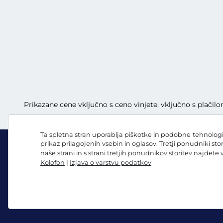
Prikazane cene vključno s ceno vinjete, vključno s plači
Ta spletna stran uporablja piškotke in podobne tehnologij
prikaz prilagojenih vsebin in oglasov. Tretji ponudniki sto
naše strani in s strani tretjih ponudnikov storitev najdete
Kolofon
|
Izjava o varstvu podatkov
Facebook
Instagram
Splošni pogoji poslovanja/preklicna pravica
Izjava