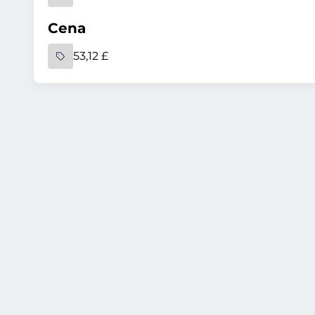
Cena
53,12 £