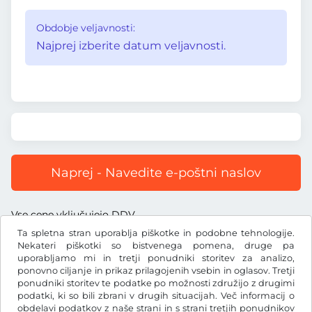
Obdobje veljavnosti:
Najprej izberite datum veljavnosti.
Naprej - Navedite e-poštni naslov
Vse cene vključujejo DDV.
Ta spletna stran uporablja piškotke in podobne tehnologije.
Nekateri piškotki so bistvenega pomena, druge pa
uporabljamo mi in tretji ponudniki storitev za analizo,
ponovno ciljanje in prikaz prilagojenih vsebin in oglasov. Tretji
ponudniki storitev te podatke po možnosti združijo z drugimi
CHF
podatki, ki so bili zbrani v drugih situacijah. Več informacij o
obdelavi podatkov z naše strani in s strani tretjih ponudnikov