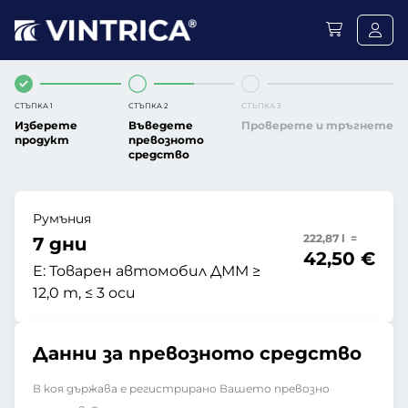
СТЪПКА 1
СТЪПКА 2
СТЪПКА 3
Изберете
Въведете
Проверете и тръгнете
продукт
превозното
средство
Румъния
222,87 l =
7 дни
42,50 €
E:
Товарен автомобил ДММ ≥
12,0 т, ≤ 3 оси
Данни за превозното средство
В коя държава е регистрирано Вашето превозно