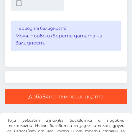
Период на валидност:
Моля, първо изберете датата на
валидност.
Добавяне към кошницата
Всички цени са с включен ДДС
Този уебсайт използва бисквитки и подобни
технологии. Някои бисквитки са задължителни, други
се използват от нас, както и от трети страни за