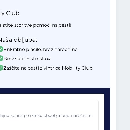
ty Club
ristite storitve pomoči na cesti!
Naša obljuba:
Enkratno plačilo, brez naročnine
Brez skritih stroškov
Zaščita na cesti z vintrica Mobility Club
odejno konča po izteku obdobja brez naročnine