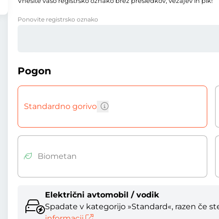
Vnesite vašo registrsko oznako brez presledkov, vezajev in pik!
Ponovite registrsko oznako
Pogon
Standardno gorivo
Biometan
Električni avtomobil / vodik
Spadate v kategorijo »Standard«, razen če ste 
informacij