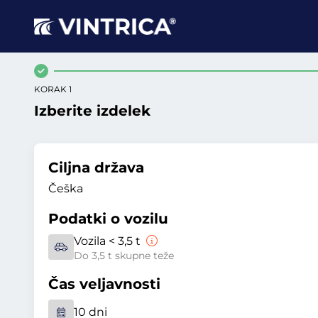
KORAK 1
Izberite izdelek
Ciljna država
Češka
Podatki o vozilu
Vozila < 3,5 t
Do 3,5 t skupne teže
Čas veljavnosti
10 dni