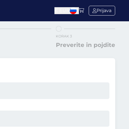
€
EUR
Prijava
KORAK 3
Preverite in pojdite