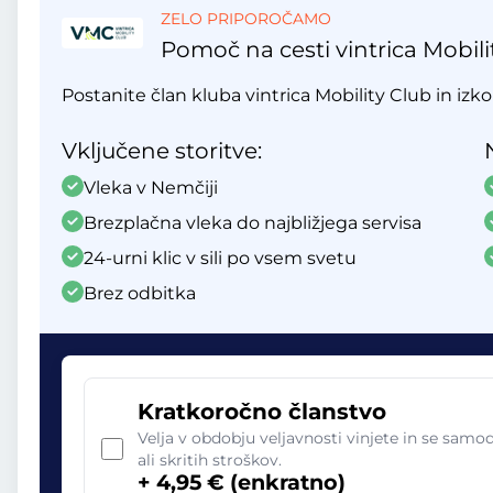
ZELO PRIPOROČAMO
Pomoč na cesti vintrica Mobili
Postanite član kluba vintrica Mobility Club in izko
Vključene storitve:
Vleka v Nemčiji
Brezplačna vleka do najbližjega servisa
24-urni klic v sili po vsem svetu
Brez odbitka
Kratkoročno članstvo
Velja v obdobju veljavnosti vinjete in se sam
ali skritih stroškov.
+ 4,95 € (enkratno)