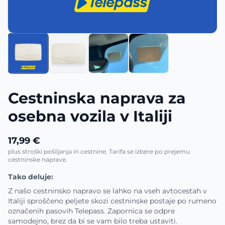
Cestninska naprava za
osebna vozila v Italiji
17,99 €
plus stroški pošiljanja in cestnine. Tarifa se izbere po prejemu
cestninske naprave.
Tako deluje:
Z našo cestninsko napravo se lahko na vseh avtocestah v
Italiji sproščeno peljete skozi cestninske postaje po rumeno
označenih pasovih Telepass. Zapornica se odpre
samodejno, brez da bi se vam bilo treba ustaviti.