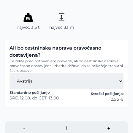
največ 3,5 t
največ 33 m
Ali bo cestninska naprava pravočasno
dostavljena?
Če želite pred potovanjem preveriti, ali bo cestninska naprava
pravočasno dostavljena, izberite državo, da se prikažejo trenutni
časi dostave.
Standardno pošiljanje
Stroški pošiljanja:
SRE, 12.08.
do
ČET, 13.08.
2,95 €
-
+