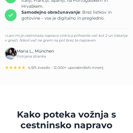
Italiji, Franciji, Španiji, na Portugalskem in
Hrvaškem.
Samodejno obračunavanje
: Brez listkov in
gotovine – vse je digitalno in pregledno.
»Lani mi je cestninska naprava vintrica prihranila več kot 2 uri čakanja
v gneči. Nikoli več ne grem na pot brez te naprave!«
Maria L., München
Potrjena stranka
★★★★★
4,9/5 zvezdic • 12.000+ uporabniških mnenj
Kako poteka vožnja s
cestninsko napravo