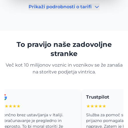
Prikaži podrobnosti o tarifi
To pravijo naše zadovoljne
stranke
Več kot 10 milijonov voznic in voznikov se že zanaša
na storitve podjetja vintrica.
Trustpilot
★★★
★★★★★
o brez ustavljanja v Italiji.
Služba za pomoč strankam
čunavanje je pregledno in
prijazno pomagala pri nam
osto. To bi moral storiti že
naprave. Zatem je bila vož