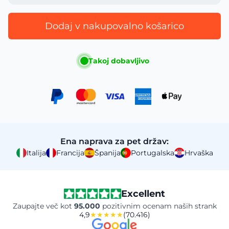
Dodaj v nakupovalno košarico
Takoj dobavljivo
Ena naprava za pet držav:
Italija
Francija
Španija
Portugalska
Hrvaška
Excellent
Zaupajte več kot
95.000
pozitivnim ocenam naših strank
4,9
★★★★★
(70.416)