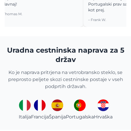
aj!
Portugalski prav sanjska. V
kot prej.
mas M.
– Frank W.
Uradna cestninska naprava za 5
držav
Ko je naprava pritrjena na vetrobransko steklo, se
preprosto peljete skozi cestninske postaje v vseh
podprtih državah.
Italija
Francija
Španija
Portugalska
Hrvaška