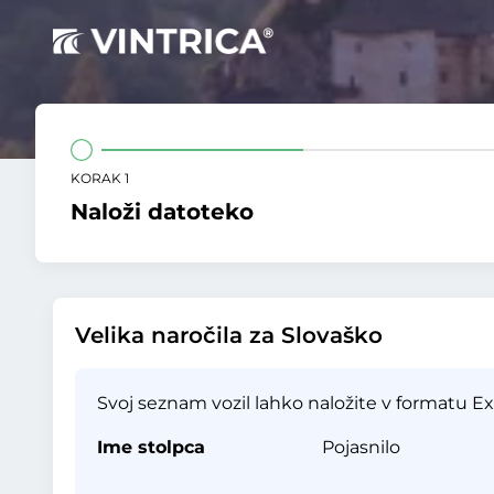
KORAK 1
Naloži datoteko
Velika naročila za Slovaško
Svoj seznam vozil lahko naložite v formatu Exc
Ime stolpca
Pojasnilo