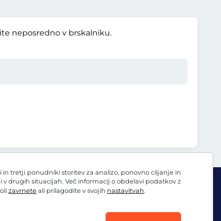
vite neposredno v brskalniku.
 tretji ponudniki storitev za analizo, ponovno ciljanje in
ni v drugih situacijah. Več informacij o obdelavi podatkov z
oli
zavrnete
ali prilagodite v svojih
nastavitvah
.