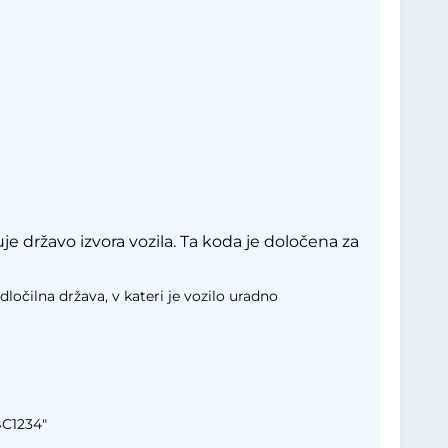
e državo izvora vozila. Ta koda je določena za
dločilna država, v kateri je vozilo uradno
BC1234"