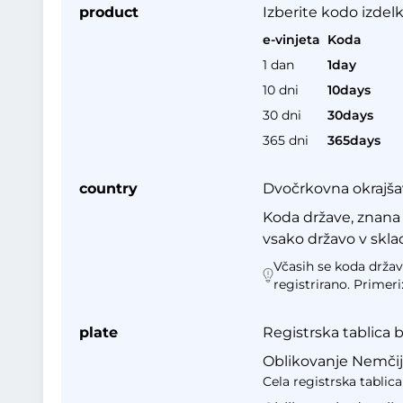
product
Izberite kodo izdelk
e-vinjeta
Koda
1 dan
1day
10 dni
10days
30 dni
30days
365 dni
365days
country
Dvočrkovna okrajšav
Koda države, znana 
vsako državo v skla
Včasih se koda države
registrirano. Primeri
plate
Registrska tablica 
Oblikovanje Nemčija 
Cela registrska tablic