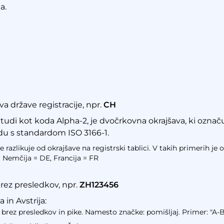
a.
a države registracije, npr.
CH
tudi kot koda Alpha-2, je dvočrkovna okrajšava, ki označuj
du s standardom ISO 3166-1.
 razlikuje od okrajšave na registrski tablici. V takih primerih je o
: Nemčija = DE, Francija = FR
brez presledkov, npr.
ZH123456
in Avstrija:
a brez presledkov in pike. Namesto značke: pomišljaj. Primer: "A-