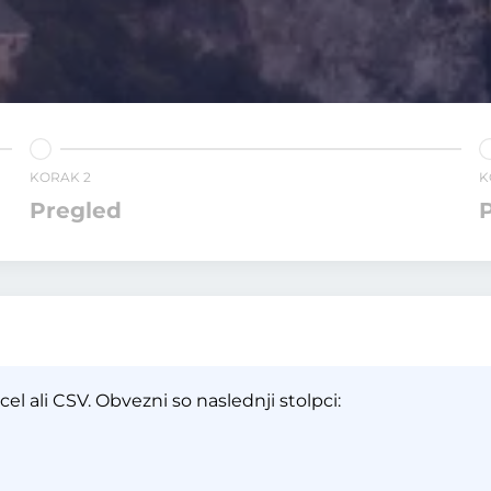
KORAK 2
K
Pregled
P
el ali CSV. Obvezni so naslednji stolpci: