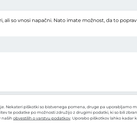
, ali so vnosi napačni. Nato imate možnost, da to popra
e. Nekateri piškotki so bistvenega pomena, druge pa uporabljamo mi in
ritev te podatke po možnosti združijo z drugimi podatki, ki so bili zbra
 v naših
obvestilih o varstvu podatkov
. Uporabo piškotkov lahko kadar k