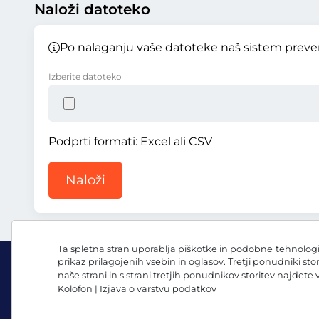
Naloži datoteko
Po nalaganju vaše datoteke naš sistem preveri
Izberite datoteko
Podprti formati: Excel ali CSV
Naloži
Ta spletna stran uporablja piškotke in podobne tehnologij
prikaz prilagojenih vsebin in oglasov. Tretji ponudniki sto
naše strani in s strani tretjih ponudnikov storitev najdete
Kolofon
|
Izjava o varstvu podatkov
Facebook
Instagram