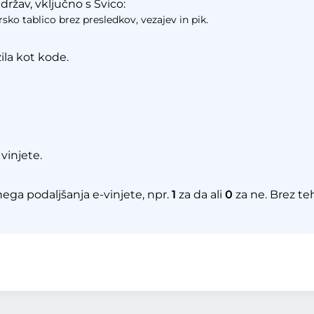
ržav, vključno s Švico:
sko tablico brez presledkov, vezajev in pik.
zila kot kode.
vinjete.
ega podaljšanja e-vinjete, npr.
1
za da ali
0
za ne. Brez t