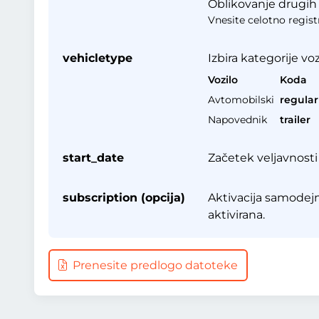
Oblikovanje drugih d
Vnesite celotno registr
vehicletype
Izbira kategorije vo
Vozilo
Koda
Avtomobilski
regular
Napovednik
trailer
start_date
Začetek veljavnosti 
subscription (opcija)
Aktivacija samodejn
aktivirana.
Prenesite predlogo datoteke