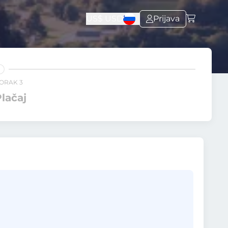
US$
USD
Prijava
ORAK 3
lačaj