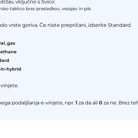
ržav, vključno s Švico:
sko tablico brez presledkov, vezajev in pik.
o vrste goriva. Če niste prepričani, izberite Standard.
a
ral_gas
ethane
dard
-in-hybrid
vinjete.
ega podaljšanja e-vinjete, npr.
1
za da ali
0
za ne. Brez t