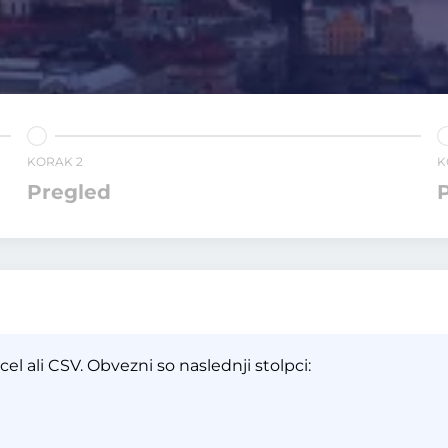
KORAK 2
K
Pregled
P
el ali CSV. Obvezni so naslednji stolpci: