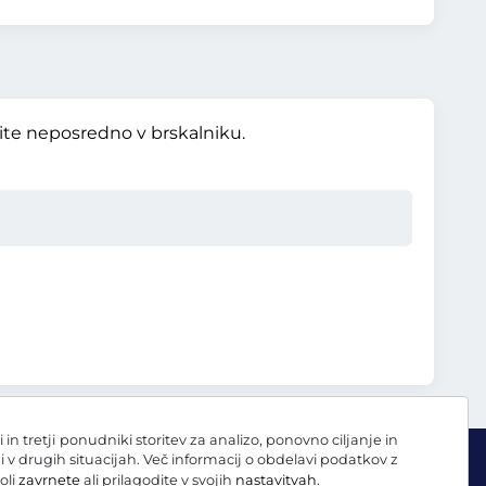
vite neposredno v brskalniku.
 tretji ponudniki storitev za analizo, ponovno ciljanje in
ni v drugih situacijah. Več informacij o obdelavi podatkov z
oli
zavrnete
ali prilagodite v svojih
nastavitvah
.