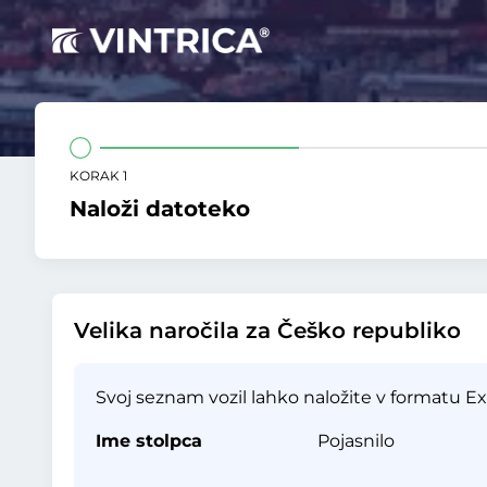
KORAK 1
Naloži datoteko
Velika naročila za Češko republiko
Svoj seznam vozil lahko naložite v formatu Exc
Ime stolpca
Pojasnilo