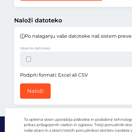
Naloži datoteko
Po nalaganju vaše datoteke naš sistem preveri
Izberite datoteko
Podprti formati: Excel ali CSV
Naloži
Ta spletna stran uporablja piškotke in podobne tehnologij
prikaz prilagojenih vsebin in oglasov. Tretji ponudniki sto
naše strani in s strani tretjih ponudnikov storitev najdete