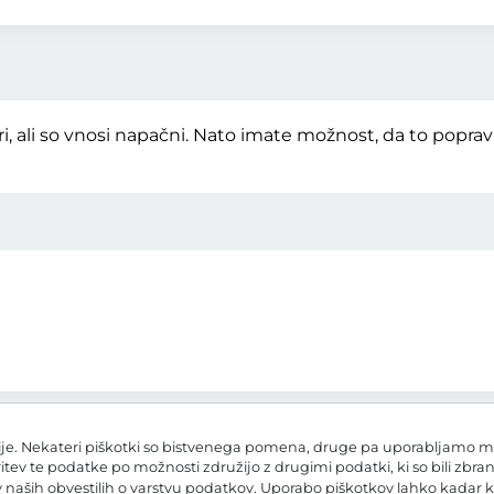
, ali so vnosi napačni. Nato imate možnost, da to popra
e. Nekateri piškotki so bistvenega pomena, druge pa uporabljamo mi in
ritev te podatke po možnosti združijo z drugimi podatki, ki so bili zbra
 v naših
obvestilih o varstvu podatkov
. Uporabo piškotkov lahko kadar k