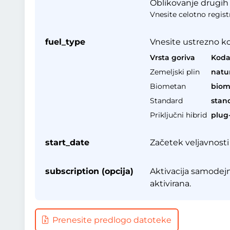
Oblikovanje drugih d
Vnesite celotno registr
fuel_type
Vnesite ustrezno kod
Vrsta goriva
Kod
Zemeljski plin
natu
Biometan
biom
Standard
stan
Priključni hibrid
plug
start_date
Začetek veljavnosti 
subscription (opcija)
Aktivacija samodejn
aktivirana.
Prenesite predlogo datoteke