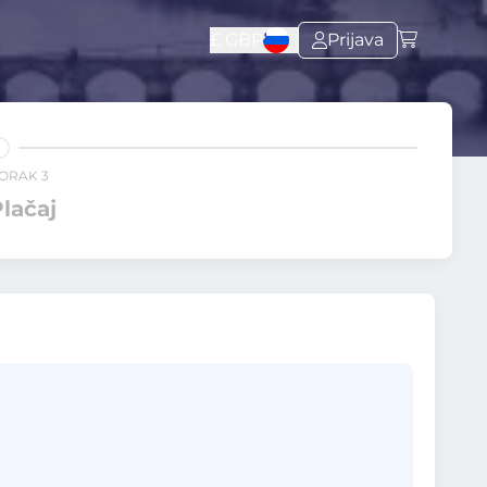
£
GBP
Prijava
ORAK 3
lačaj