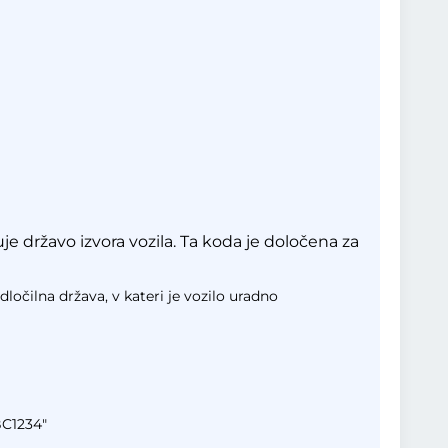
e državo izvora vozila. Ta koda je določena za
dločilna država, v kateri je vozilo uradno
BC1234"