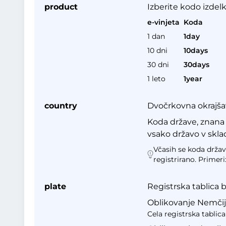
product
Izberite kodo izdelk
e-vinjeta
Koda
1 dan
1day
10 dni
10days
30 dni
30days
1 leto
1year
country
Dvočrkovna okrajšav
Koda države, znana 
vsako državo v skla
Včasih se koda države
registrirano. Primeri
plate
Registrska tablica 
Oblikovanje Nemčija 
Cela registrska tablic