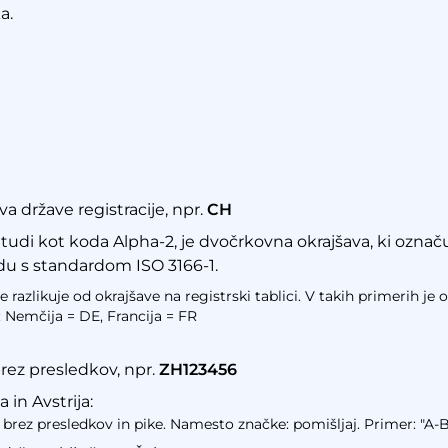
a.
a države registracije, npr.
CH
tudi kot koda Alpha-2, je dvočrkovna okrajšava, ki označuj
du s standardom ISO 3166-1.
 razlikuje od okrajšave na registrski tablici. V takih primerih je o
: Nemčija = DE, Francija = FR
brez presledkov, npr.
ZH123456
in Avstrija:
a brez presledkov in pike. Namesto značke: pomišljaj. Primer: "A-