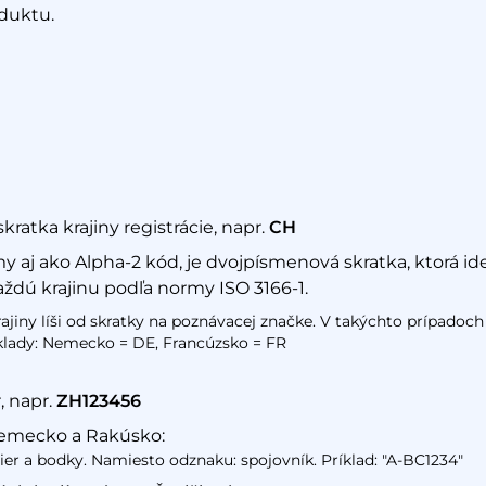
duktu.
ratka krajiny registrácie, napr.
CH
my aj ako Alpha-2 kód, je dvojpísmenová skratka, ktorá ide
ždú krajinu podľa normy ISO 3166-1.
ajiny líši od skratky na poznávacej značke. V takýchto prípadoch j
íklady: Nemecko = DE, Francúzsko = FR
, napr.
ZH123456
emecko a Rakúsko:
er a bodky. Namiesto odznaku: spojovník. Príklad: "A-BC1234"