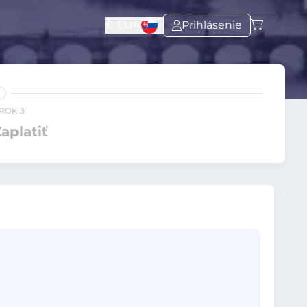
€
EUR
Prihlásenie
ROK 3
aplatiť