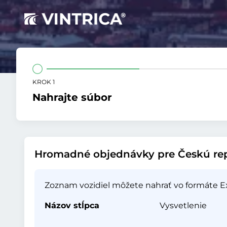
KROK 1
Nahrajte súbor
Hromadné objednávky pre Českú re
Zoznam vozidiel môžete nahrať vo formáte Exc
Názov stĺpca
Vysvetlenie