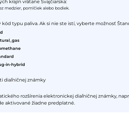
ch krajín vrátane Švajčiarska:
ez medzier, pomlčiek alebo bodiek.
 kód typu paliva. Ak si nie ste istí, vyberte možnosť Štan
ód
tural_gas
omethane
andard
ug-in-hybrid
ti diaľničnej známky
tického rozšírenia elektronickej diaľničnej známky, napr
de aktivované žiadne predplatné.