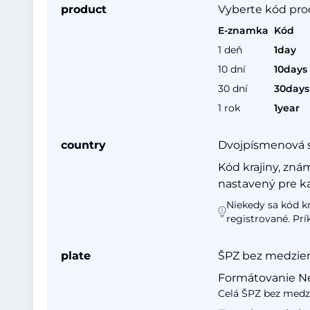
product
Vyberte kód pro
E-znamka
Kód
1 deň
1day
10 dní
10days
30 dní
30days
1 rok
1year
country
Dvojpísmenová sk
Kód krajiny, zná
nastavený pre ka
Niekedy sa kód kr
registrované. Pr
plate
ŠPZ bez medzier
Formátovanie N
Celá ŠPZ bez medzi