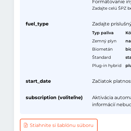
Formátovanie iný
Zadajte celú ŠPZ b
fuel_type
Zadajte príslušný
Typ paliva
K
Zemný plyn
na
Biometán
bi
Štandard
st
Plug-in hybrid
pl
start_date
Začiatok platnos
subscription (voliteľne)
Aktivácia automa
informácií nebu
Stiahnite si šablónu súboru