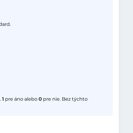
dard.
.
1
pre áno alebo
0
pre nie. Bez týchto