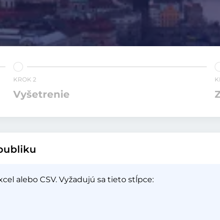
KROK 2
K
Vyšetrenie
Z
publiku
el alebo CSV. Vyžadujú sa tieto stĺpce: