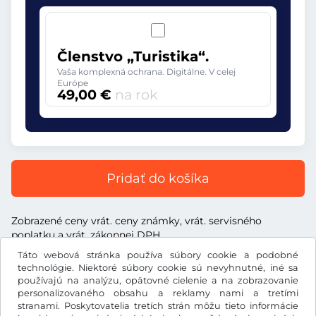
Členstvo „Turistika“.
Vaša komplexná ochrana. Digitálne. V celej
Európe
49,00 €
na rok
Pridať do košíka
Zobrazené ceny vrát. ceny známky, vrát. servisného
poplatku a vrát. zákonnej DPH
Táto webová stránka používa súbory cookie a podobné
technológie. Niektoré súbory cookie sú nevyhnutné, iné sa
používajú na analýzu, opätovné cielenie a na zobrazovanie
personalizovaného obsahu a reklamy nami a tretími
€
stranami. Poskytovatelia tretích strán môžu tieto informácie
EUR