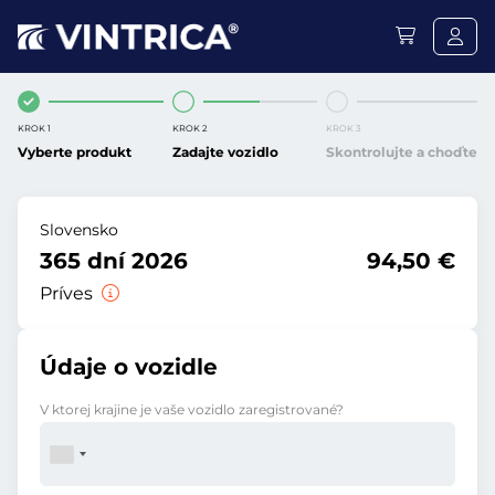
KROK 1
KROK 2
KROK 3
Vyberte produkt
Zadajte vozidlo
Skontrolujte a choďte
Slovensko
365 dní 2026
94,50 €
Príves
Údaje o vozidle
V ktorej krajine je vaše vozidlo zaregistrované?