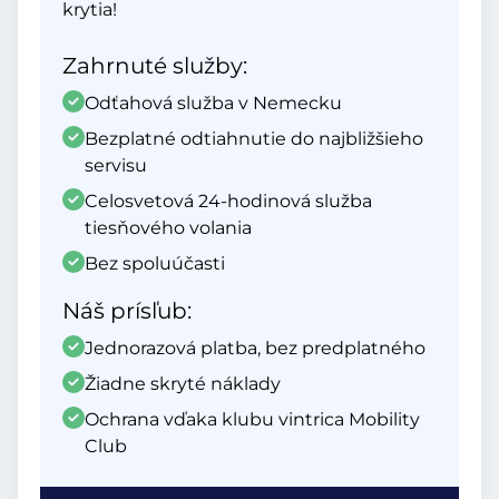
krytia!
Zahrnuté služby:
Odťahová služba v Nemecku
Bezplatné odtiahnutie do najbližšieho
servisu
Celosvetová 24-hodinová služba
tiesňového volania
Bez spoluúčasti
Náš prísľub:
Jednorazová platba, bez predplatného
Žiadne skryté náklady
Ochrana vďaka klubu vintrica Mobility
Club