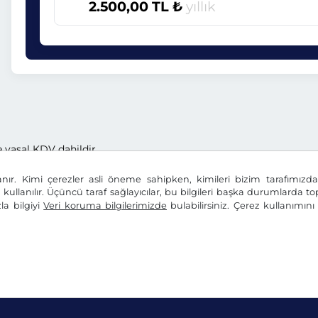
2.500,00 TL ₺
yıllık
e yasal KDV dahildir.
anır. Kimi çerezler asli öneme sahipken, kimileri bizim tarafımız
n kullanılır. Üçüncü taraf sağlayıcılar, bu bilgileri başka durumlarda top
la bilgiyi
Veri koruma bilgilerimizde
bulabilirsiniz. Çerez kullanımın
Beyanı
Çerez ayarları
Künye