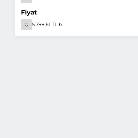
Fiyat
5.799,61 TL ₺