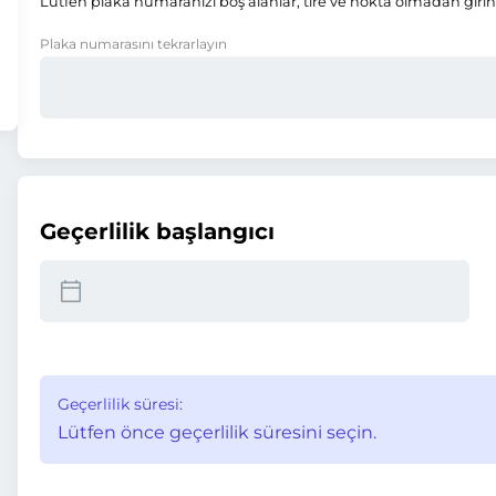
Lütfen plaka numaranızı boş alanlar, tire ve nokta olmadan girin
Plaka numarasını tekrarlayın
Geçerlilik başlangıcı
Geçerlilik süresi:
Lütfen önce geçerlilik süresini seçin.