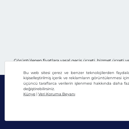
Görüntülenen fiyatlara yasal geçiş ücreti, hizmet ücreti v
Bu web sitesi çerez ve benzer teknolojilerden faydal
kişiselleştirilmiş içerik ve reklamların görüntülenmesi içi
üçüncü taraflarca verilerin işlenmesi hakkında daha faz
değiştirebilirsiniz.
Künye
|
Veri Koruma Beyanı
Facebook
Instagram
Genel Ticaret Koşulları / Fesih Hakkı
Veri Koruma 