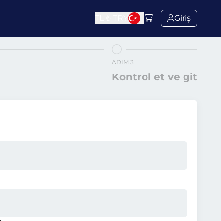
TL ₺
TRY
Giriş
ADIM 3
Kontrol et ve git