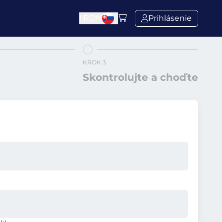
l
RON
Prihlásenie
KROK 3
Skontrolujte a choďte