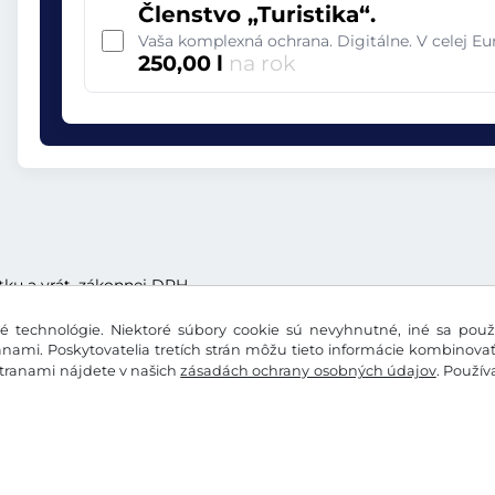
Členstvo „Turistika“.
Vaša komplexná ochrana. Digitálne. V celej E
250,00 l
na rok
tku a vrát. zákonnej DPH
 technológie. Niektoré súbory cookie sú nevyhnutné, iné sa použí
nami. Poskytovatelia tretích strán môžu tieto informácie kombinova
stranami nájdete v našich
zásadách ochrany osobných údajov
. Použí
údajov
Nastavenia súborov cookie
Impressum