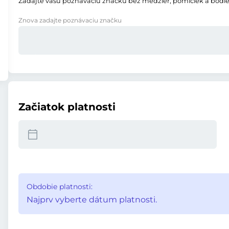
Zadajte vašu poznávaciu značku bez medzier, pomlčiek a bodie
Znova zadajte poznávaciu značku
Začiatok platnosti
Obdobie platnosti:
Najprv vyberte dátum platnosti.