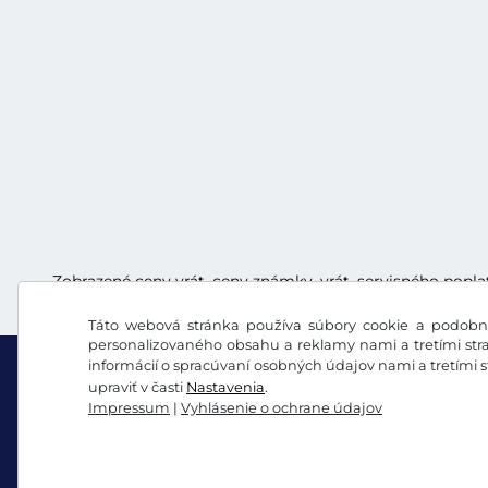
Zobrazené ceny vrát. ceny známky, vrát. servisného popla
Táto webová stránka používa súbory cookie a podobné
personalizovaného obsahu a reklamy nami a tretími stra
informácií o spracúvaní osobných údajov nami a tretími 
upraviť v časti
Nastavenia
.
Impressum
|
Vyhlásenie o ochrane údajov
Facebook
Instagram
VOB/právo na odstúpenie
Vyhlásenie o ochrane 