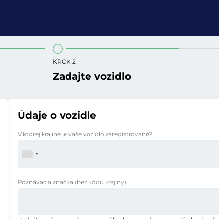
KROK 2
Zadajte vozidlo
Údaje o vozidle
V ktorej krajine je vaše vozidlo zaregistrované?
Poznávacia značka
(bez kódu krajiny)