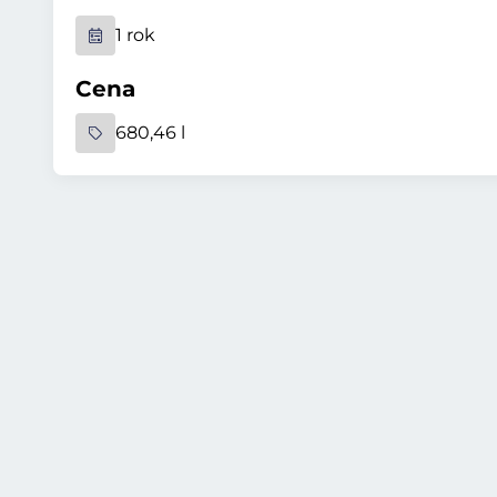
1 rok
Cena
680,46 l