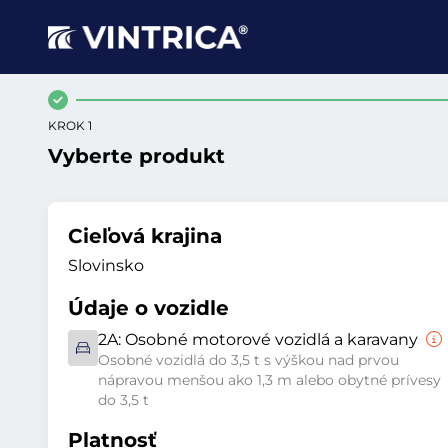
KROK 1
Vyberte produkt
Cieľová krajina
Slovinsko
Údaje o vozidle
2A:
Osobné motorové vozidlá a karavany
Osobné vozidlá do 3,5 t s výškou nad prvou
nápravou menšou ako 1,3 m alebo obytné prívesy
do 3,5 t
Platnosť