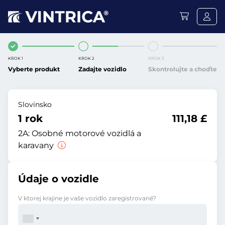
KROK 1
KROK 2
KROK 3
Vyberte produkt
Zadajte vozidlo
Skontrolujte a choďte
Slovinsko
1 rok
111,18 £
2A:
Osobné motorové vozidlá a
karavany
Údaje o vozidle
V ktorej krajine je vaše vozidlo zaregistrované?