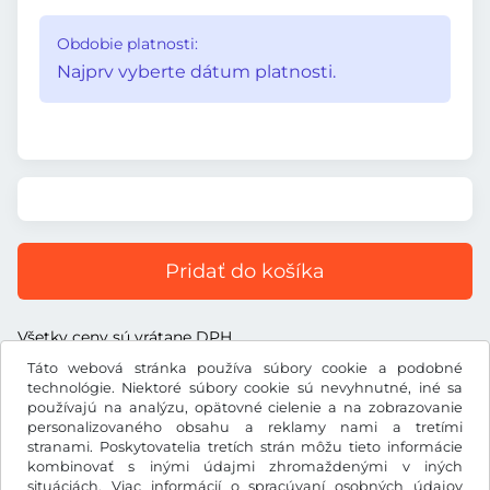
Obdobie platnosti:
Najprv vyberte dátum platnosti.
Pridať do košíka
Všetky ceny sú vrátane DPH.
Táto webová stránka používa súbory cookie a podobné
technológie. Niektoré súbory cookie sú nevyhnutné, iné sa
používajú na analýzu, opätovné cielenie a na zobrazovanie
personalizovaného obsahu a reklamy nami a tretími
Ft
stranami. Poskytovatelia tretích strán môžu tieto informácie
HUF
kombinovať s inými údajmi zhromaždenými v iných
situáciách. Viac informácií o spracúvaní osobných údajov