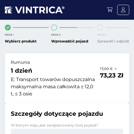
KROK 1
KROK 2
KROK 3
Wybierz produkt
Wprowadzić pojazd
Sprawdź i odjedź
Rumunia
17,00 € =
1 dzień
73,23 Zł
E:
Transport towarów dopuszczalna
maksymalna masa całkowita ≥ 12,0
t, ≤ 3 osie
Szczegóły dotyczące pojazdu
W którym kraju jest zarejestrowany twój pojazd?