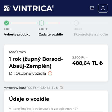
KROK 1
KROK 2
KROK 3
Vyberte produkt
Zadajte vozidlo
Skontrolujte a choďte
Maďarsko
2.500 Ft =
1 rok (župný Borsod-
488,64 TL ₺
Abaúj-Zemplén)
D1:
Osobné vozidlá
Výmenný kurz:
100 Ft = 19,5455 TL ₺
Údaje o vozidle
V ktorej krajine je vaše vozidlo zaregistrované?