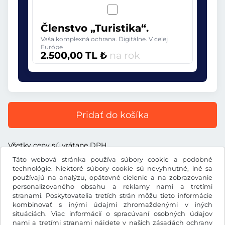
Členstvo „Turistika“.
Vaša komplexná ochrana. Digitálne. V celej
Európe
2.500,00 TL ₺
na rok
Pridať do košíka
Všetky ceny sú vrátane DPH.
Táto webová stránka používa súbory cookie a podobné
technológie. Niektoré súbory cookie sú nevyhnutné, iné sa
používajú na analýzu, opätovné cielenie a na zobrazovanie
personalizovaného obsahu a reklamy nami a tretími
TL ₺
stranami. Poskytovatelia tretích strán môžu tieto informácie
TRY
kombinovať s inými údajmi zhromaždenými v iných
situáciách. Viac informácií o spracúvaní osobných údajov
nami a tretími stranami nájdete v našich
zásadách ochrany