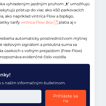
vďaka vyhradeným jazdným pruhom „
t
“ umožňujú
oskytujú prístup do viac ako 450 parkovacích
, ako napríklad vintrica Flow a bip&go,
šetky tarify
vintrica Flow Box
platia aj v
prebieha automaticky prostredníctvom mýtnej
né rádiovým signálom a príslušná suma sa
 Na úsekoch s voľným prejazdom (Free-Flow)
ozpoznáva evidenčné číslo vozidla.
inky!
tu s naším informačným bulletinom.
Prihláste sa
na