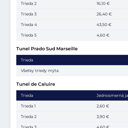
Trieda 2
16,10 €
Trieda 3
26,40 €
Trieda 4
43,50 €
Trieda 5
4,60 €
Tunel Prado Sud Marseille
Trieda
Všetky triedy mýta
Tunel de Caluire
Trieda
Jednosmerná j
Trieda 1
2,60 €
Trieda 2
3,90 €
Trieda 3
4,60 €