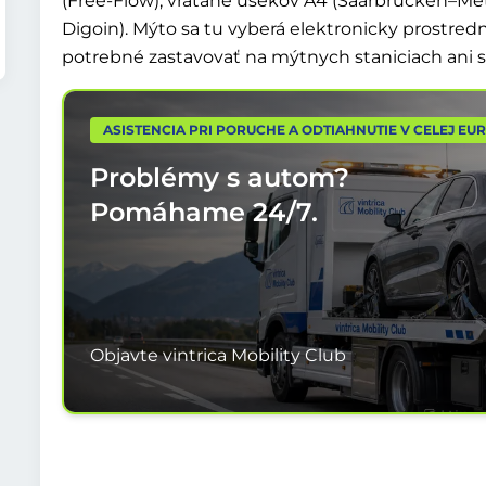
(Free-Flow), vrátane úsekov A4 (Saarbrücken–Met
Digoin). Mýto sa tu vyberá elektronicky prostred
potrebné zastavovať na mýtnych staniciach ani si 
ASISTENCIA PRI PORUCHE A ODTIAHNUTIE V CELEJ EU
Problémy s autom?
Pomáhame
24/7.
Objavte vintrica Mobility Club