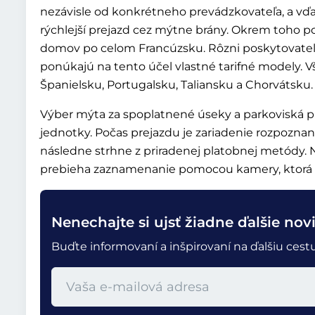
nezávisle od konkrétneho prevádzkovateľa, a 
rýchlejší prejazd cez mýtne brány. Okrem toho p
domov po celom Francúzsku. Rôzni poskytovatelia
ponúkajú na tento účel vlastné tarifné modely. V
Španielsku, Portugalsku, Taliansku a Chorvátsku.
Výber mýta za spoplatnené úseky a parkoviská 
jednotky. Počas prejazdu je zariadenie rozpozna
následne strhne z priradenej platobnej metódy.
prebieha zaznamenanie pomocou kamery, ktorá r
Nenechajte si ujsť žiadne ďalšie nov
Buďte informovaní a inšpirovaní na ďalšiu ces