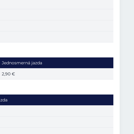
Jednosmerná jazda
2,90 €
azda