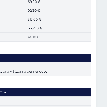
69,20 €
92,30 €
313,60 €
635,90 €
46,10 €
ku, dňa v týždni a dennej doby)
azda