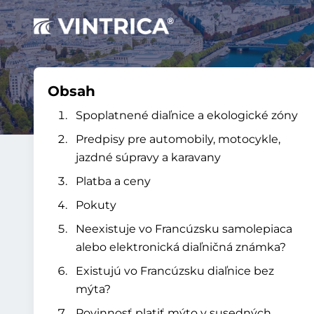
Obsah
Spoplatnené diaľnice a ekologické zóny
Predpisy pre automobily, motocykle,
jazdné súpravy a karavany
Platba a ceny
Pokuty
Neexistuje vo Francúzsku samolepiaca
alebo elektronická diaľničná známka?
Existujú vo Francúzsku diaľnice bez
mýta?
Povinnosť platiť mýto v susedných