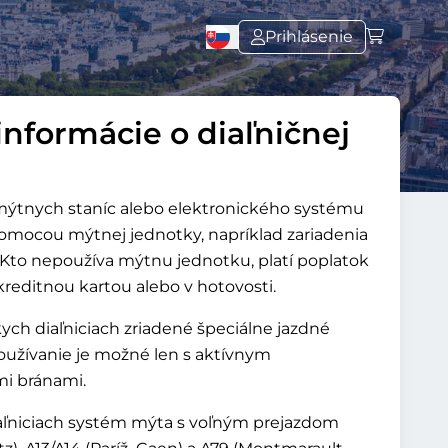
Prihlásenie
informácie o diaľničnej
mýtnych staníc alebo elektronického systému
omocou mýtnej jednotky, napríklad zariadenia
la. Kto nepoužíva mýtnu jednotku, platí poplatok
kreditnou kartou alebo v hotovosti.
ych diaľniciach zriadené špeciálne jazdné
používanie je možné len s aktívnym
mi bránami.
aľniciach systém mýta s voľným prejazdom