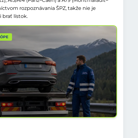
z), A13/A14 (Paríž–Caen) a A79 (Montmarault–
níctvom rozpoznávania ŠPZ, takže nie je
brať lístok.
RÓPE