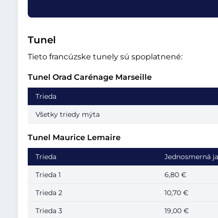
Tunel
Tieto francúzske tunely sú spoplatnené:
Tunel Orad Carénage Marseille
Trieda
Všetky triedy mýta
Tunel Maurice Lemaire
Trieda
Jednosmerná j
Trieda 1
6,80 €
Trieda 2
10,70 €
Trieda 3
19,00 €