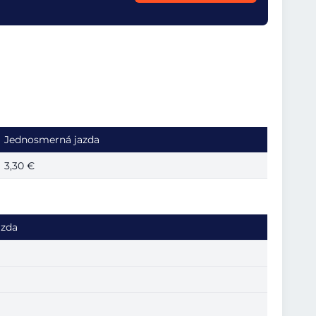
Jednosmerná jazda
3,30 €
azda