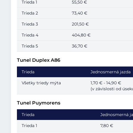
Trieda 1
55,50 €
Trieda 2
73,40 €
Trieda 3
201,50 €
Trieda 4
404,80 €
Trieda 5
36,70 €
Tunel Duplex A86
Trieda
Jednosmerná jazda
Všetky triedy mýta
1,70 € - 14,90 €
(v závislosti od úse
Tunel Puymorens
Trieda
Jednosmerná j
Trieda 1
7,80 €