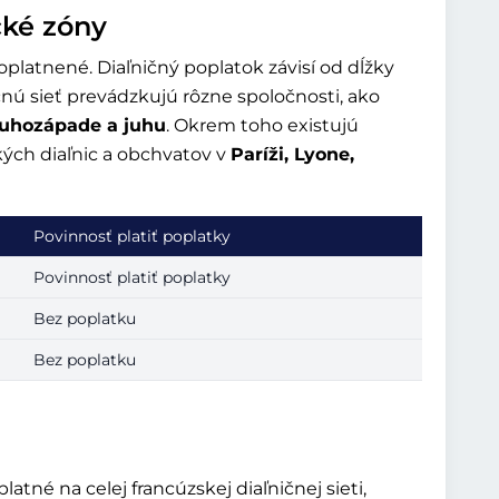
cké zóny
platnené. Diaľničný poplatok závisí od dĺžky
čnú sieť prevádzkujú rôzne spoločnosti, ako
juhozápade a juhu
. Okrem toho existujú
ých diaľnic a obchvatov v
Paríži, Lyone,
Povinnosť platiť poplatky
Povinnosť platiť poplatky
Bez poplatku
Bez poplatku
tné na celej francúzskej diaľničnej sieti,