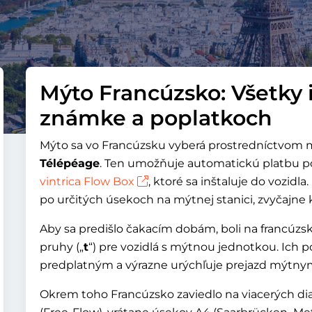
Mýto Francúzsko: Všetky 
známke a poplatkoch
Mýto sa vo Francúzsku vyberá prostredníctvom 
Télépéage
. Ten umožňuje automatickú platbu p
vintrica Flow Box
, ktoré sa inštaluje do vozid
po určitých úsekoch na mýtnej stanici, zvyčajne 
Aby sa predišlo čakacím dobám, boli na francúzsk
pruhy („
t
“) pre vozidlá s mýtnou jednotkou. Ich 
predplatným a výrazne urýchľuje prejazd mýtny
Okrem toho Francúzsko zaviedlo na viacerých di