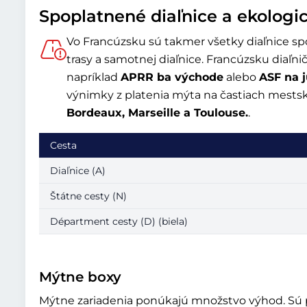
Spoplatnené diaľnice a ekologi
Vo Francúzsku sú takmer všetky diaľnice spo
trasy a samotnej diaľnice. Francúzsku diaľni
napríklad
APRR ba východe
alebo
ASF na 
výnimky z platenia mýta na častiach mestsk
Bordeaux, Marseille a Toulouse.
.
Cesta
Diaľnice (A)
Štátne cesty (N)
Départment cesty (D) (biela)
Mýtne boxy
Mýtne zariadenia ponúkajú množstvo výhod. Sú pla