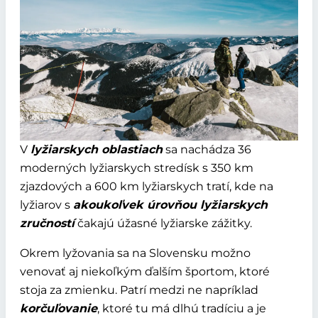
V
lyžiarskych oblastiach
sa nachádza 36
moderných lyžiarskych stredísk s 350 km
zjazdových a 600 km lyžiarskych tratí, kde na
lyžiarov s
akoukoľvek úrovňou lyžiarskych
zručností
čakajú úžasné lyžiarske zážitky.
Okrem lyžovania sa na Slovensku možno
venovať aj niekoľkým ďalším športom, ktoré
stoja za zmienku. Patrí medzi ne napríklad
korčuľovanie
, ktoré tu má dlhú tradíciu a je