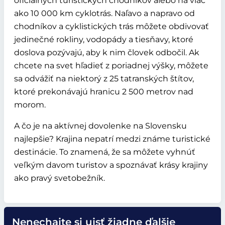
oficiálnych turistických chodníkov alebo na viac
ako 10 000 km cyklotrás. Naľavo a napravo od
chodníkov a cyklistických trás môžete obdivovať
jedinečné rokliny, vodopády a tiesňavy, ktoré
doslova pozývajú, aby k nim človek odbočil. Ak
chcete na svet hľadieť z poriadnej výšky, môžete
sa odvážiť na niektorý z 25 tatranských štítov,
ktoré prekonávajú hranicu 2 500 metrov nad
morom.
A čo je na aktívnej dovolenke na Slovensku
najlepšie? Krajina nepatrí medzi známe turistické
destinácie. To znamená, že sa môžete vyhnúť
veľkým davom turistov a spoznávať krásy krajiny
ako pravý svetobežník.
Nenechajte si ujsť žiadne ďalšie