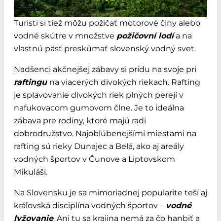
Turisti si tiež môžu požičať motorové člny alebo
vodné skútre v množstve
požičovní lodí
a na
vlastnú päsť preskúmať slovenský vodný svet.
Nadšenci akčnejšej zábavy si prídu na svoje pri
raftingu
na viacerých divokých riekach. Rafting
je splavovanie divokých riek plných perejí v
nafukovacom gumovom člne. Je to ideálna
zábava pre rodiny, ktoré majú radi
dobrodružstvo. Najobľúbenejšími miestami na
rafting sú rieky Dunajec a Belá, ako aj areály
vodných športov v Čunove a Liptovskom
Mikuláši.
Na Slovensku je sa mimoriadnej popularite teší aj
kráľovská disciplína vodných športov –
vodné
lyžovanie
. Ani tu sa krajina nemá za čo hanbiť a