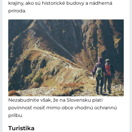
krajiny, ako sú historické budovy a nádherná
príroda.
Nezabudnite však, že na Slovensku platí
povinnosť nosiť mimo obce vhodnú ochrannú
prilbu.
Turistika