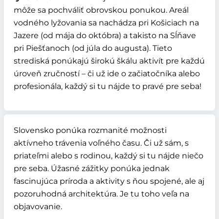
môže sa pochváliť obrovskou ponukou. Areál
vodného lyžovania sa nachádza pri Košiciach na
Jazere (od mája do októbra) a takisto na Sĺňave
pri Piešťanoch (od júla do augusta). Tieto
strediská ponúkajú širokú škálu aktivít pre každú
úroveň zručností – či už ide o začiatočníka alebo
profesionála, každý si tu nájde to pravé pre seba!
Slovensko ponúka rozmanité možnosti
aktívneho trávenia voľného času. Či už sám, s
priateľmi alebo s rodinou, každý si tu nájde niečo
pre seba. Úžasné zážitky ponúka jednak
fascinujúca príroda a aktivity s ňou spojené, ale aj
pozoruhodná architektúra. Je tu toho veľa na
objavovanie.