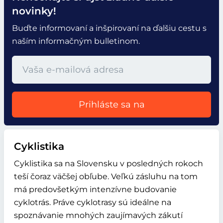
novinky!
Buďte informovaní a inšpirovaní na ďalšiu cestu s
naším informačným bulletinom.
Prihláste sa na
Cyklistika
Cyklistika sa na Slovensku v posledných rokoch
teší čoraz väčšej obľube. Veľkú zásluhu na tom
má predovšetkým intenzívne budovanie
cyklotrás. Práve cyklotrasy sú ideálne na
spoznávanie mnohých zaujímavých zákutí