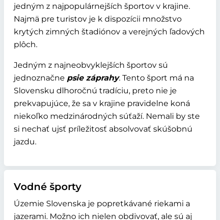
jedným z najpopulárnejších športov v krajine.
Najmä pre turistov je k dispozícii množstvo
krytých zimných štadiónov a verejných ľadových
plôch.
Jedným z najneobvyklejších športov sú
jednoznačne
psie záprahy
. Tento šport má na
Slovensku dlhoročnú tradíciu, preto nie je
prekvapujúce, že sa v krajine pravidelne koná
niekoľko medzinárodných súťaží. Nemali by ste
si nechať ujsť príležitosť absolvovať skúšobnú
jazdu.
Vodné športy
Územie Slovenska je popretkávané riekami a
jazerami. Možno ich nielen obdivovať, ale sú aj