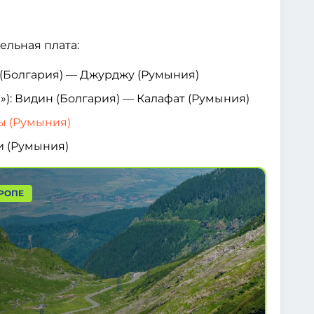
ельная плата:
е (Болгария) — Джурджу (Румыния)
»): Видин (Болгария) — Калафат (Румыния)
ы (Румыния)
и (Румыния)
РОПЕ