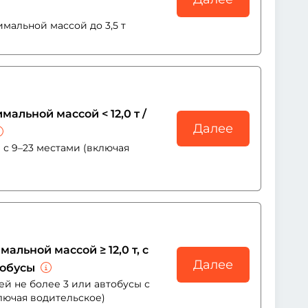
мальной массой до 3,5 т
альной массой < 12,0 т /
Далее
 с 9–23 местами (включая
льной массой ≥ 12,0 т, с
Далее
втобусы
ей не более 3 или автобусы с
лючая водительское)