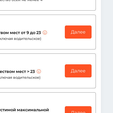
Далее
вом мест от 9 до 23
включая водительское)
Далее
еством мест > 23
ключая водительское)
пустимой максимальной
Далее