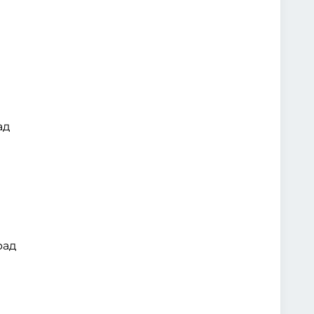
ад
рад