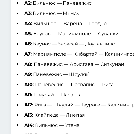
A2:
Вильнюс — Паневежис
A3:
Вильнюс — Минск
A4:
Вильнюс — Варена — Гродно
A5:
Каунас — Мариямполе — Сувалки
A6:
Каунас — Зарасай — Даугавпилс
A7:
Мариямполе — Кибартай — Калинингр
A8:
Паневежис — Аристава — Ситкунай
A9:
Паневежис — Шяуляй
A10:
Паневежис — Пасвалис — Рига
A11:
Шяуляй — Паланга
A12:
Рига — Шяуляй — Таураге — Калининг
A13:
Клайпеда — Лиепая
A14:
Вильнюс — Утена