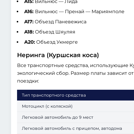
A15:
Вильнюс — Лида
A16:
Вильнюс — Пренай — Мариямполе
A17:
Объезд Паневежиса
A18:
Объезд Шяуляя
A20:
Объезд Укмерге
Неринга (Куршская коса)
Все транспортные средства, использующие К
экологический сбор. Размер платы зависит о
поездки:
Тип транспортного средства
Мотоцикл (с коляской)
Легковой автомобиль до 9 мест
Легковой автомобиль с прицепом, автодома