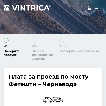
ШАГ 1
ШАГ 2
ШАГ 3
Выберите
Введите
Проверьте и отправляйтесь
продукт
транспортное
средство
Плата за проезд по мосту
Фетешти – Чернаводэ